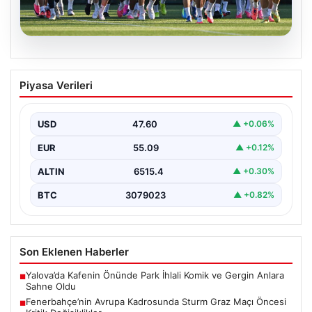
05.08.2026
Fenerbahçe’nin Avrupa Kadrosunda
Piyasa Verileri
Sturm Graz Maçı Öncesi Kritik
Değişiklikler
USD
47.60
▲ +0.06%
Fenerbahçe, UEFA Şampiyonlar Ligi 3. eleme turu ilk
maçında yarın Sturm Graz takımıyla karşılaşmaya…
EUR
55.09
▲ +0.12%
ALTIN
6515.4
▲ +0.30%
BTC
3079023
▲ +0.82%
Son Eklenen Haberler
Yalova’da Kafenin Önünde Park İhlali Komik ve Gergin Anlara
■
Sahne Oldu
Fenerbahçe’nin Avrupa Kadrosunda Sturm Graz Maçı Öncesi
■