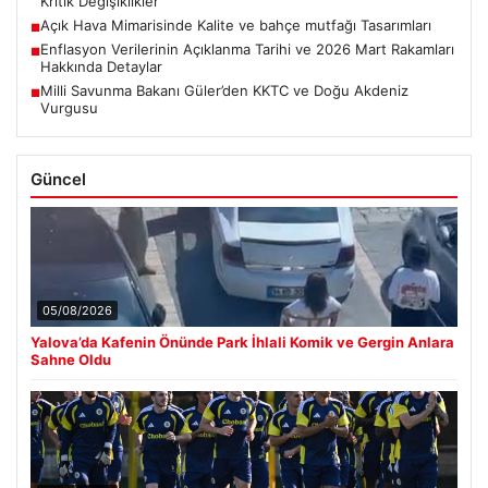
Kritik Değişiklikler
Açık Hava Mimarisinde Kalite ve bahçe mutfağı Tasarımları
■
Enflasyon Verilerinin Açıklanma Tarihi ve 2026 Mart Rakamları
■
Hakkında Detaylar
Milli Savunma Bakanı Güler’den KKTC ve Doğu Akdeniz
■
Vurgusu
Güncel
05/08/2026
Yalova’da Kafenin Önünde Park İhlali Komik ve Gergin Anlara
Sahne Oldu