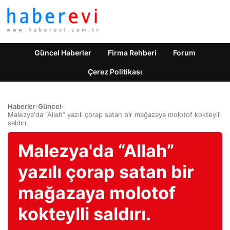
Güncel Haberler
Firma Rehberi
Forum
Çerez Politikası
Haberler
›
Güncel
›
Malezya'da “Allah” yazılı çorap satan bir mağazaya molotof kokteylli
saldırı.
Malezya'da “Allah”
yazılı çorap satan bir
mağazaya molotof
kokteylli saldırı.