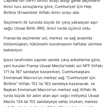
Cephesi'nin (NFP) birinci sırayı aldığı genel seçimlerin
ikinci turu sonuçlarına göre, Cumhuriyet İçin Hep
Birlikte (Ensemble) ittifakı ikinci sırayı aldı.
Seçimlerin ilk turunda büyük bir çıkış yakalayan aşırı
sağcı Ulusal Birlik (RN), ikinci turda üçüncü oldu.
Fransa'da seçmenler sol, merkez ve sağ arasında
bölünmüşken, hükümetin kurulmasının haftalar sürmesi
bekleniyor.
Ipsos tarafından yapılan sandık çıkış anketlerine göre,
yeni kurulan Fransa Ulusal Meclisi'ndeki sol NFP ittifakı
171 ila 187 sandalye kazanırken, Cumhurbaşkanı
Emmanuel Macron'un merkez sağ “Cumhuriyet için
Birlikte” ittifakı 152 ila 163 sandalye kazanacak. ve
Başkan Emmanuel Macron'un merkez sağ ittifakı İlk
turda büyük bir adım atan aşırı sağcı milliyetçi Ulusal
Meclis 134 ila 152 sandalyeye sahip olurken, merkez