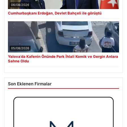
06/08/2026
Cumhurbaşkanı Erdoğan, Devlet Bahçeli ile görüştü
05/08/2026
Yalova’da Kafenin Önünde Park İhlali Komik ve Gergin Anlara
Sahne Oldu
Son Eklenen Firmalar