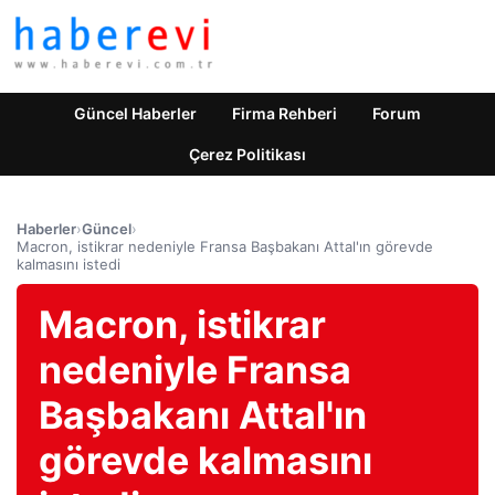
Güncel Haberler
Firma Rehberi
Forum
Çerez Politikası
Haberler
›
Güncel
›
Macron, istikrar nedeniyle Fransa Başbakanı Attal'ın görevde
kalmasını istedi
Macron, istikrar
nedeniyle Fransa
Başbakanı Attal'ın
görevde kalmasını