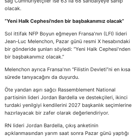
sağ Cumhuriyetçiler ise 63 ila 68 sandalyeye sahip
olacak.
“Yeni Halk Cephesi'nden bir başbakanımız olacak”
Sol ittifak NFP Boyun eğmeyen Fransa'nın (LFI) lideri
Jean-Luc Melenchon, Pazar günü resmi X hesabındaki
bir gönderide şunları söyledi: “Yeni Halk Cephesi'nden
bir başbakanımız olacak.”
Melenchon ayrıca Fransa'nın “Filistin Devleti”ni en kısa
sürede tanıyacağını da duyurdu.
Öte yandan aşırı sağcı Rassemblement National
partisinin lideri Jordan Bardella ve destekçileri, ikinci
turdaki yenilgiyi kendilerini 2027 başkanlık seçimlerine
hazırlayacak bir zafer olarak değerlendiriyor.
RN lideri Jordan Bardella, çıkış anketinin
açıklanmasından yarım saat sonra Pazar günü yaptığı