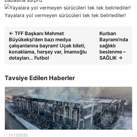
babasına sürpriz
Yayalara yol vermeyen sürücüleri tek tek belirlediler!
← TFF Başkanı Mehmet
Kurban
Büyükekşi'den bazı medya
Bayramı'nda
çalışanlarına bayram! Uçak bileti,
sağlıklı
konaklama, herşey var, İmamoğlu
beslenme –
detayları… Futbol
SAĞLIK →
Tavsiye Edilen Haberler
11/12/2025