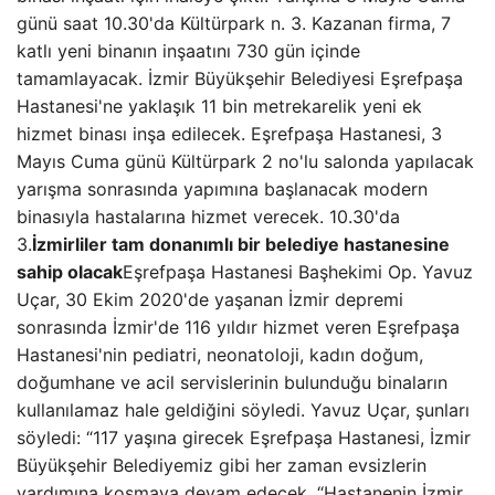
günü saat 10.30'da Kültürpark n. 3. Kazanan firma, 7
katlı yeni binanın inşaatını 730 gün içinde
tamamlayacak. İzmir Büyükşehir Belediyesi Eşrefpaşa
Hastanesi'ne yaklaşık 11 bin metrekarelik yeni ek
hizmet binası inşa edilecek. Eşrefpaşa Hastanesi, 3
Mayıs Cuma günü Kültürpark 2 no'lu salonda yapılacak
yarışma sonrasında yapımına başlanacak modern
binasıyla hastalarına hizmet verecek. 10.30'da
3.
İzmirliler tam donanımlı bir belediye hastanesine
sahip olacak
Eşrefpaşa Hastanesi Başhekimi Op. Yavuz
Uçar, 30 Ekim 2020'de yaşanan İzmir depremi
sonrasında İzmir'de 116 yıldır hizmet veren Eşrefpaşa
Hastanesi'nin pediatri, neonatoloji, kadın doğum,
doğumhane ve acil servislerinin bulunduğu binaların
kullanılamaz hale geldiğini söyledi. Yavuz Uçar, şunları
söyledi: “117 yaşına girecek Eşrefpaşa Hastanesi, İzmir
Büyükşehir Belediyemiz gibi her zaman evsizlerin
yardımına koşmaya devam edecek. “Hastanenin İzmir