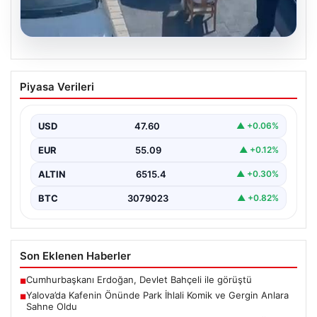
05.08.2026
Yalova’da Kafenin Önünde Park İhlali
Piyasa Verileri
Komik ve Gergin Anlara Sahne Oldu
Yalova’da ilginç bir olay yaşandı. Adnan Menderes
Mahallesi Ufuk Sokak’ta bulunan bir kafede çalışan…
USD
47.60
▲ +0.06%
EUR
55.09
▲ +0.12%
ALTIN
6515.4
▲ +0.30%
BTC
3079023
▲ +0.82%
Son Eklenen Haberler
Cumhurbaşkanı Erdoğan, Devlet Bahçeli ile görüştü
■
Yalova’da Kafenin Önünde Park İhlali Komik ve Gergin Anlara
■
Sahne Oldu