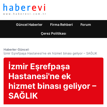
Güncel Haberler
Firma Rehberi
Forum
Çerez Politikası
Haberler
›
Güncel
›
İzmir Eşrefpaşa Hastanesi'ne ek hizmet binası geliyor – SAĞLIK
İzmir Eşrefpaşa
Hastanesi'ne ek
hizmet binası geliyor –
SAĞLIK