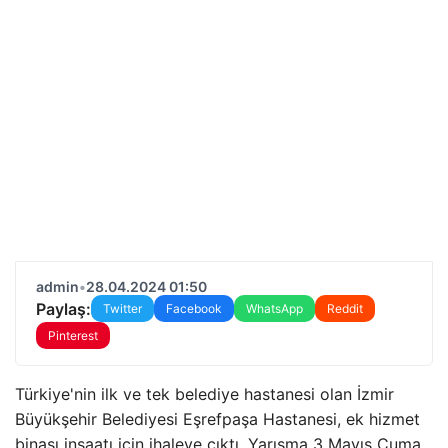
admin
•
28.04.2024 01:50
Paylaş:
Twitter
Facebook
WhatsApp
Reddit
Pinterest
Türkiye'nin ilk ve tek belediye hastanesi olan İzmir
Büyükşehir Belediyesi Eşrefpaşa Hastanesi, ek hizmet
binası inşaatı için ihaleye çıktı. Yarışma 3 Mayıs Cuma