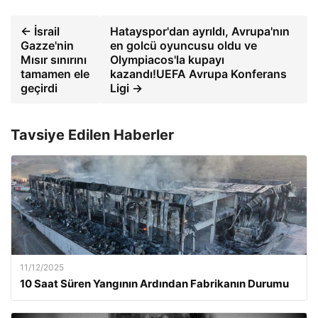
← İsrail
Hatayspor'dan ayrıldı, Avrupa'nın
Gazze'nin
en golcü oyuncusu oldu ve
Mısır sınırını
Olympiacos'la kupayı
tamamen ele
kazandı!UEFA Avrupa Konferans
geçirdi
Ligi →
Tavsiye Edilen Haberler
11/12/2025
10 Saat Süren Yangının Ardından Fabrikanın Durumu