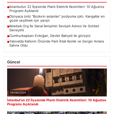
İstanbul’un 22 İlçesinde Planlı Elektrik Kesintileri: 10 Ağustos
■
Programı Açıklandı
Dünyaca ünlü “Bozkırın aslanları” podyuma çıktı. Kangallar en
■
güzel seçilmek için yarıştı
Kelebek.Org İle Sanal İletişimin Seviyeli Adresi Ve Sohbet
■
Deneyimi
Cumhurbaşkanı Erdoğan, Devlet Bahçeli ile görüştü
■
Yalova’da Kafenin Önünde Park İhlali Komik ve Gergin Anlara
■
Sahne Oldu
Güncel
09/08/2026
İstanbul’un 22 İlçesinde Planlı Elektrik Kesintileri: 10 Ağustos
Programı Açıklandı