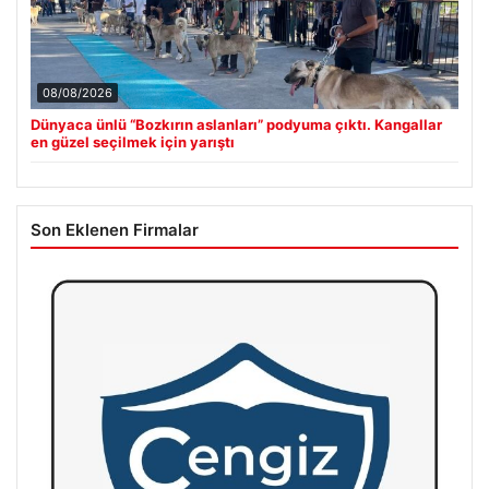
08/08/2026
Dünyaca ünlü “Bozkırın aslanları” podyuma çıktı. Kangallar
en güzel seçilmek için yarıştı
Son Eklenen Firmalar