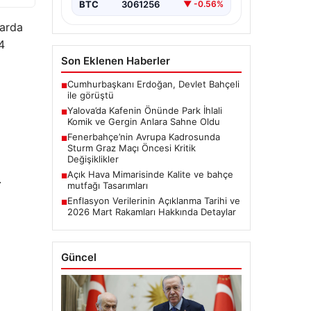
BTC
3061256
▼ -0.56%
harda
4
Son Eklenen Haberler
Cumhurbaşkanı Erdoğan, Devlet Bahçeli
■
ile görüştü
Yalova’da Kafenin Önünde Park İhlali
■
Komik ve Gergin Anlara Sahne Oldu
Fenerbahçe’nin Avrupa Kadrosunda
■
Sturm Graz Maçı Öncesi Kritik
Değişiklikler
Açık Hava Mimarisinde Kalite ve bahçe
■
.
mutfağı Tasarımları
Enflasyon Verilerinin Açıklanma Tarihi ve
■
2026 Mart Rakamları Hakkında Detaylar
Güncel