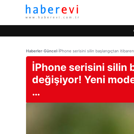
Haberler
›
Güncel
›
İPhone serisini silin başlangıçtan itibare
İPhone serisini silin
değişiyor! Yeni model
…