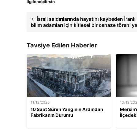
İlgilenebilirsin
← İsrail saldırılarında hayatını kaybeden İranlı 
bilim adamları için kitlesel bir cenaze töreni ya
Tavsiye Edilen Haberler
11/12/2025
10/12/20
10 Saat Süren Yangının Ardından
Mersin’
Fabrikanın Durumu
İlçedek