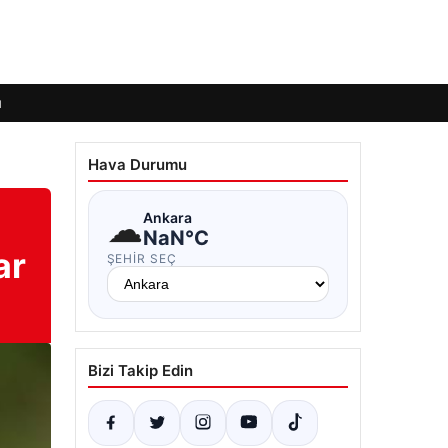
ı
Hava Durumu
☁
Ankara
NaN°C
ar
ŞEHIR SEÇ
Bizi Takip Edin