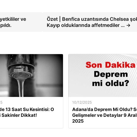
yetkililer ve
Özet | Benfica uzantısında Chelsea şo
pıldı.
Kayıp olduklarında affetmediler … →
25
10/12/2025
de 13 Saat Su Kesintisi: O
Adana’da Deprem Mi Oldu? S
i Sakinler Dikkat!
Gelişmeler ve Detaylar 9 Aral
2025