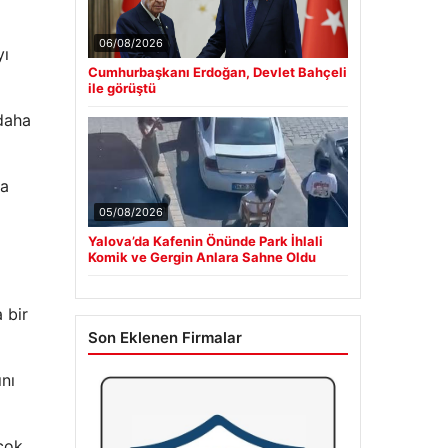
06/08/2026
yı
Cumhurbaşkanı Erdoğan, Devlet Bahçeli
ile görüştü
 daha
ca
05/08/2026
Yalova’da Kafenin Önünde Park İhlali
Komik ve Gergin Anlara Sahne Oldu
 bir
Son Eklenen Firmalar
ını
 çok