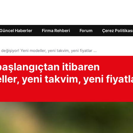
Güncel Haberler
Firma Rehberi
Forum
Çerez Politikas
n değişiyor! Yeni modeller, yeni takvim, yeni fiyatlar …
 başlangıçtan itibaren
ler, yeni takvim, yeni fiyatl