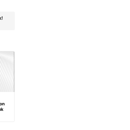
k!
on
ık