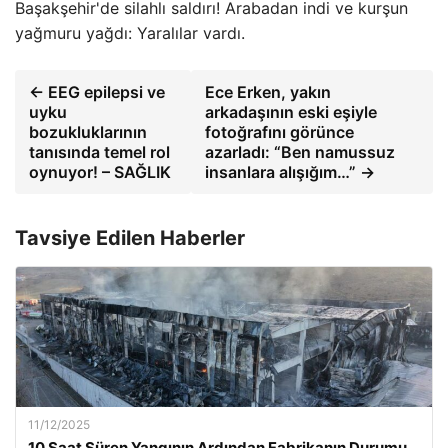
Başakşehir'de silahlı saldırı! Arabadan indi ve kurşun
yağmuru yağdı: Yaralılar vardı.
← EEG epilepsi ve
Ece Erken, yakın
uyku
arkadaşının eski eşiyle
bozukluklarının
fotoğrafını görünce
tanısında temel rol
azarladı: “Ben namussuz
oynuyor! – SAĞLIK
insanlara alışığım…” →
Tavsiye Edilen Haberler
11/12/2025
10 Saat Süren Yangının Ardından Fabrikanın Durumu