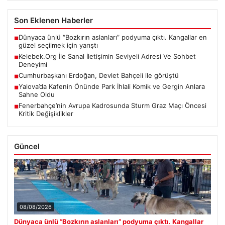
Son Eklenen Haberler
Dünyaca ünlü “Bozkırın aslanları” podyuma çıktı. Kangallar en
■
güzel seçilmek için yarıştı
Kelebek.Org İle Sanal İletişimin Seviyeli Adresi Ve Sohbet
■
Deneyimi
Cumhurbaşkanı Erdoğan, Devlet Bahçeli ile görüştü
■
Yalova’da Kafenin Önünde Park İhlali Komik ve Gergin Anlara
■
Sahne Oldu
Fenerbahçe’nin Avrupa Kadrosunda Sturm Graz Maçı Öncesi
■
Kritik Değişiklikler
Güncel
08/08/2026
Dünyaca ünlü “Bozkırın aslanları” podyuma çıktı. Kangallar