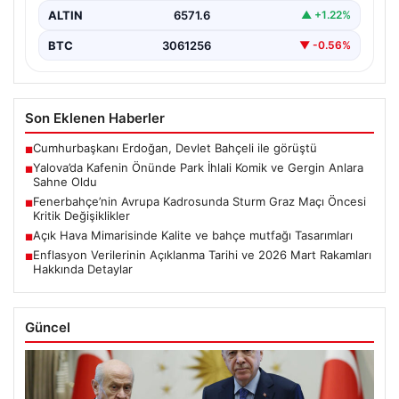
ALTIN
6571.6
▲ +1.22%
BTC
3061256
▼ -0.56%
Son Eklenen Haberler
Cumhurbaşkanı Erdoğan, Devlet Bahçeli ile görüştü
■
Yalova’da Kafenin Önünde Park İhlali Komik ve Gergin Anlara
■
Sahne Oldu
Fenerbahçe’nin Avrupa Kadrosunda Sturm Graz Maçı Öncesi
■
Kritik Değişiklikler
Açık Hava Mimarisinde Kalite ve bahçe mutfağı Tasarımları
■
Enflasyon Verilerinin Açıklanma Tarihi ve 2026 Mart Rakamları
■
Hakkında Detaylar
Güncel