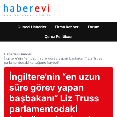
Güncel Haberler
Firma Rehberi
Forum
Çerez Politikası
Haberler
›
Güncel
›
İngiltere'nin “en uzun süre görev yapan başbakanı” Liz Truss
parlamentodaki koltuğunu kaybetti
İngiltere'nin “en uzun
süre görev yapan
başbakanı” Liz Truss
parlamentodaki