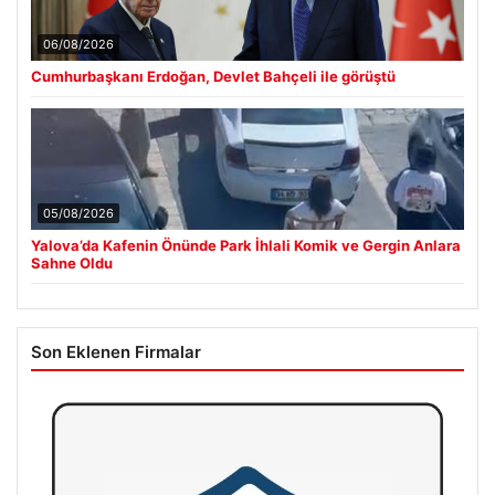
06/08/2026
Cumhurbaşkanı Erdoğan, Devlet Bahçeli ile görüştü
05/08/2026
Yalova’da Kafenin Önünde Park İhlali Komik ve Gergin Anlara
Sahne Oldu
Son Eklenen Firmalar