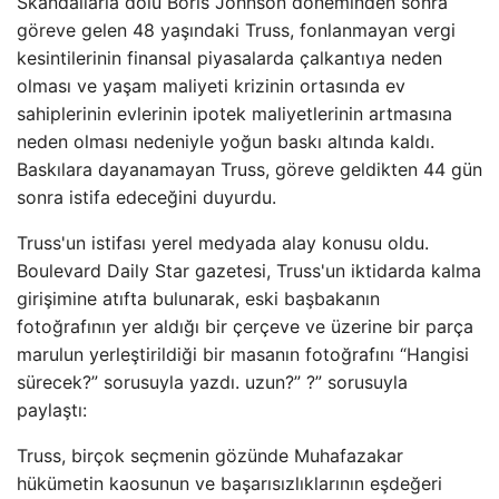
Skandallarla dolu Boris Johnson döneminden sonra
göreve gelen 48 yaşındaki Truss, fonlanmayan vergi
kesintilerinin finansal piyasalarda çalkantıya neden
olması ve yaşam maliyeti krizinin ortasında ev
sahiplerinin evlerinin ipotek maliyetlerinin artmasına
neden olması nedeniyle yoğun baskı altında kaldı.
Baskılara dayanamayan Truss, göreve geldikten 44 gün
sonra istifa edeceğini duyurdu.
Truss'un istifası yerel medyada alay konusu oldu.
Boulevard Daily Star gazetesi, Truss'un iktidarda kalma
girişimine atıfta bulunarak, eski başbakanın
fotoğrafının yer aldığı bir çerçeve ve üzerine bir parça
marulun yerleştirildiği bir masanın fotoğrafını “Hangisi
sürecek?” sorusuyla yazdı. uzun?” ?” sorusuyla
paylaştı:
Truss, birçok seçmenin gözünde Muhafazakar
hükümetin kaosunun ve başarısızlıklarının eşdeğeri