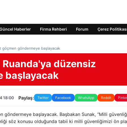
Güncel Haberler
Firma Rehberi
Forum
Çerez Politikas
siz göçmen göndermeye başlayacak
de Ruanda'ya düzensiz
 başlayacak
Paylaş:
4 18:00
Twitter
Facebook
WhatsApp
Reddit
Pinte
en göndermeye başlayacak. Başbakan Sunak, “Milli güvenliğ
liği söz konusu olduğunda tabii ki milli güvenliğimizi ön pl