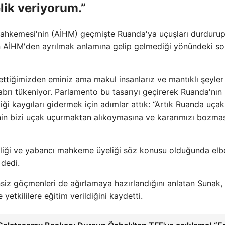
ik veriyorum.”
 Mahkemesi'nin (AİHM) geçmişte Ruanda'ya uçuşları durduru
n AİHM'den ayrılmak anlamına gelip gelmediği yönündeki s
ettiğimizden eminiz ama makul insanlarız ve mantıklı şeyler
abrı tükeniyor. Parlamento bu tasarıyı geçirerek Ruanda'nın
iği kaygıları gidermek için adımlar attık: “Artık Ruanda uçak
in bizi uçak uçurmaktan alıkoymasına ve kararımızı bozma
enliği ve yabancı mahkeme üyeliği söz konusu olduğunda elb
 dedi.
siz göçmenleri de ağırlamaya hazırlandığını anlatan Sunak,
etkililere eğitim verildiğini kaydetti.