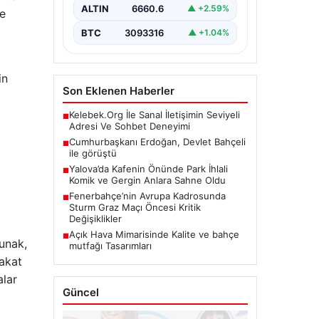
ALTIN
6660.6
▲ +2.59%
'e
BTC
3093316
▲ +1.04%
in
Son Eklenen Haberler
Kelebek.Org İle Sanal İletişimin Seviyeli
■
Adresi Ve Sohbet Deneyimi
Cumhurbaşkanı Erdoğan, Devlet Bahçeli
■
ile görüştü
Yalova’da Kafenin Önünde Park İhlali
■
Komik ve Gergin Anlara Sahne Oldu
Fenerbahçe’nin Avrupa Kadrosunda
■
Sturm Graz Maçı Öncesi Kritik
Değişiklikler
Açık Hava Mimarisinde Kalite ve bahçe
■
unak,
mutfağı Tasarımları
Fakat
alar
Güncel