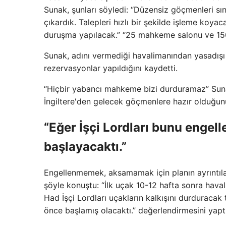
Sunak, şunları söyledi: “Düzensiz göçmenleri sın
çıkardık. Talepleri hızlı bir şekilde işleme k
duruşma yapılacak.” “25 mahkeme salonu ve 150
Sunak, adını vermediği havalimanından yasadışı g
rezervasyonlar yapıldığını kaydetti.
“Hiçbir yabancı mahkeme bizi durduramaz” Suna
İngiltere'den gelecek göçmenlere hazır olduğun
“Eğer İşçi Lordları bunu engel
başlayacaktı.”
Engellenmemek, aksamamak için planın ayrıntıla
şöyle konuştu: “İlk uçak 10-12 hafta sonra haval
Had İşçi Lordları uçakların kalkışını durduracak
önce başlamış olacaktı.” değerlendirmesini yaptı