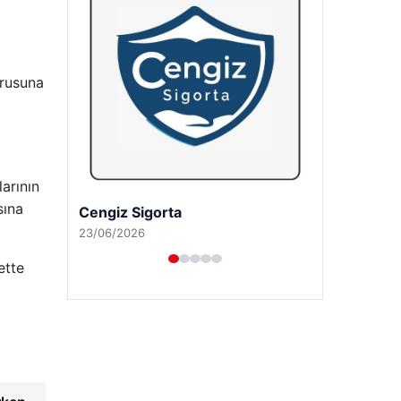
p
orusuna
larının
sına
Hastaş Beton
26/05/2026
ette