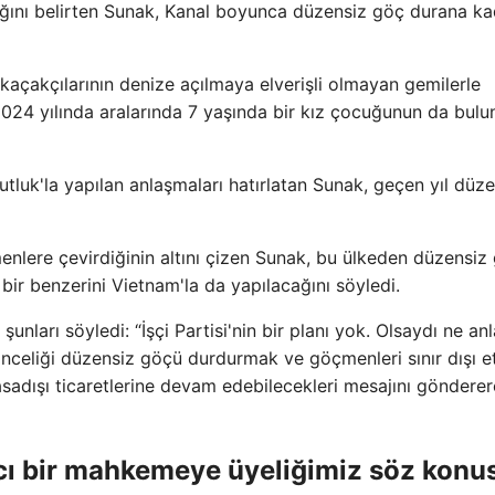
ğını belirten Sunak, Kanal boyunca düzensiz göç durana ka
kaçakçılarının denize açılmaya elverişli olmayan gemilerle
k, 2024 yılında aralarında 7 yaşında bir kız çocuğunun da bul
luk'la yapılan anlaşmaları hatırlatan Sunak, geçen yıl düze
enlere çevirdiğinin altını çizen Sunak, bu ülkeden düzensiz
bir benzerini Vietnam'la da yapılacağını söyledi.
 şunları söyledi: “İşçi Partisi'nin bir planı yok. Olsaydı ne an
önceliği düzensiz göçü durdurmak ve göçmenleri sınır dışı 
yasadışı ticaretlerine devam edebilecekleri mesajını göndere
cı bir mahkemeye üyeliğimiz söz konu