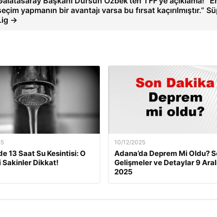
Galatasaray Başkanı Dursun Özbek'ten TFF'ye açıklama! “E
seçim yapmanın bir avantajı varsa bu fırsat kaçırılmıştır.” S
Lig →
25
10/12/2025
de 13 Saat Su Kesintisi: O
Adana’da Deprem Mi Oldu? S
i Sakinler Dikkat!
Gelişmeler ve Detaylar 9 Aral
2025