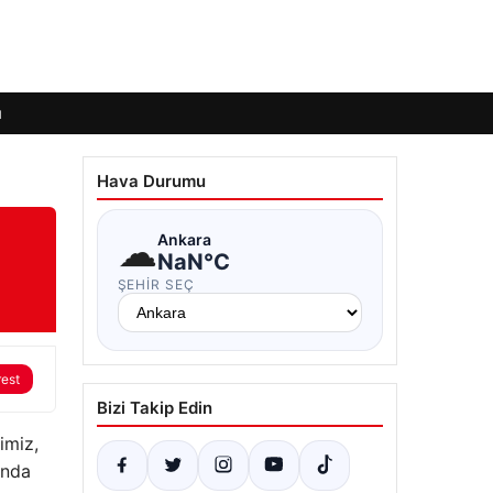
ı
Hava Durumu
☁
Ankara
NaN°C
ŞEHIR SEÇ
rest
Bizi Takip Edin
imiz,
anda