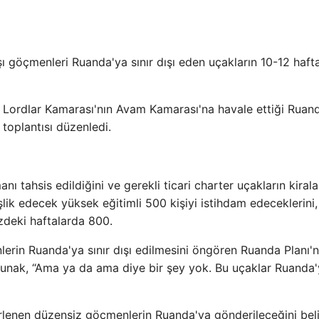
ı göçmenleri Ruanda'ya sınır dışı eden uçakların 10-12 haft
n Lordlar Kamarası'nın Avam Kamarası'na havale ettiği Ruan
toplantısı düzenledi.
 tahsis edildiğini ve gerekli ticari charter uçakların kirala
ik edecek yüksek eğitimli 500 kişiyi istihdam edeceklerini,
zdeki haftalarda 800.
nlerin Ruanda'ya sınır dışı edilmesini öngören Ruanda Planı'n
Sunak, “Ama ya da ama diye bir şey yok. Bu uçaklar Ruanda
rlenen düzensiz göçmenlerin Ruanda'ya gönderileceğini bel