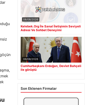
dar
08/08/2026
unduğu
Kelebek.Org İle Sanal İletişimin Seviyeli
Adresi Ve Sohbet Deneyimi
nsiz
 göçün
06/08/2026
Cumhurbaşkanı Erdoğan, Devlet Bahçeli
ile görüştü
laşma,
etmek
rek
Son Eklenen Firmalar
su