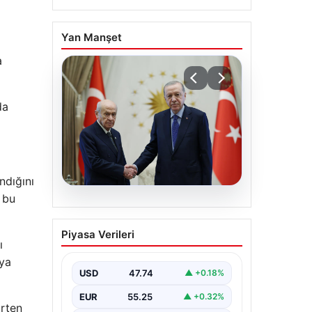
Yan Manşet
a
da
ndığını
 bu
06.08.2026
Cumhurbaşkanı
Piyasa Verileri
Erdoğan, Devlet Bahçeli
ı
ile görüştü
'ya
USD
47.74
▲ +0.18%
EUR
55.25
▲ +0.32%
irten