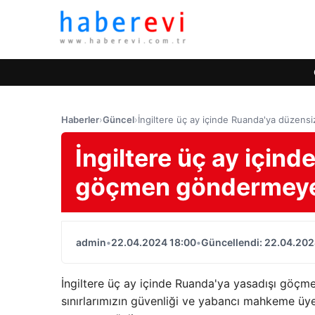
Haberler
›
Güncel
›
İngiltere üç ay içinde Ruanda'ya düzen
İngiltere üç ay için
göçmen göndermeye
admin
•
22.04.2024 18:00
•
Güncellendi: 22.04.202
İngiltere üç ay içinde Ruanda'ya yasadışı göçm
sınırlarımızın güvenliği ve yabancı mahkeme üye