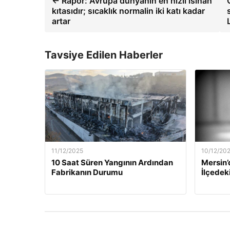
← Rapor: Avrupa dünyanın en hızlı ısınan
kıtasıdır; sıcaklık normalin iki katı kadar
artar
Tavsiye Edilen Haberler
11/12/2025
10/12/20
10 Saat Süren Yangının Ardından
Mersin’
Fabrikanın Durumu
İlçedek