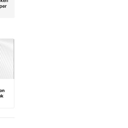
rken
üper
on
ık