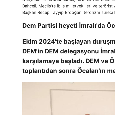
Bahceli, Meclis'te iblis milletvekilleri ve teröris
Başkan Recep Tayyip Erdoğan, terörizm süreci bu
Dem Partisi heyeti İmralı'da Öca
Ekim 2024'te başlayan duruşma,
DEM'in DEM delegasyonu İmrali'
karşılamaya başladı. DEM ve Ö
toplantıdan sonra Öcalan'ın me