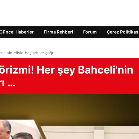
Güncel Haberler
Firma Rehberi
Forum
Çerez Politikas
li'nin eliyle başladı ve çağrı …
rizmi! Her şey Bahceli'nin
rı …