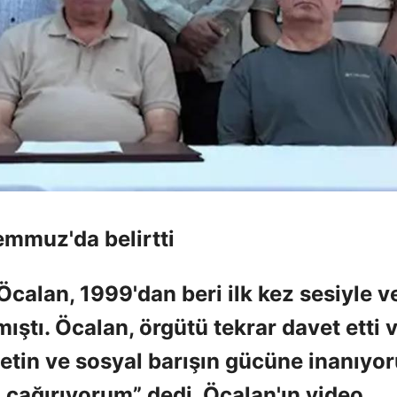
emmuz'da belirtti
Öcalan, 1999'dan beri ilk kez sesiyle v
mıştı. Öcalan, örgütü tekrar davet etti 
asetin ve sosyal barışın gücüne inanıyo
 çağırıyorum” dedi. Öcalan'ın video