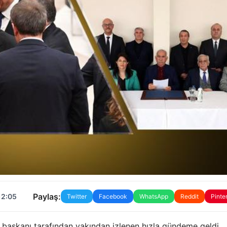
Paylaş:
12:05
Twitter
Facebook
WhatsApp
Reddit
Pinte
i başkanı tarafından yakından izlenen hızla gündeme geldi.