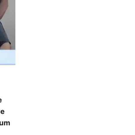
e
ve
rum