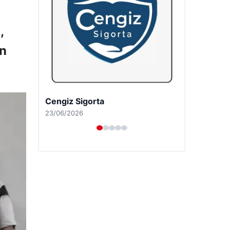
,
ın
Hastaş Beton
26/05/2026