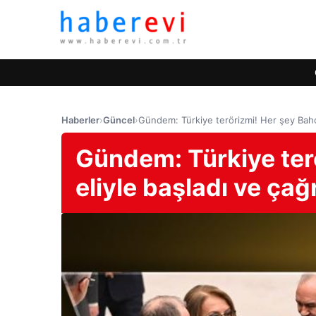
Haberler
›
Güncel
›
Gündem: Türkiye terörizmi! Her şey Bahce
Gündem: Türkiye terö
eliyle başladı ve çağ