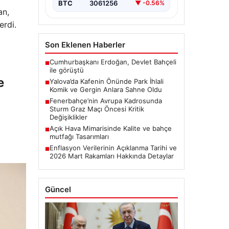
BTC
3061256
▼ -0.56%
an,
erdi.
Son Eklenen Haberler
Cumhurbaşkanı Erdoğan, Devlet Bahçeli
■
ile görüştü
e
Yalova’da Kafenin Önünde Park İhlali
■
Komik ve Gergin Anlara Sahne Oldu
Fenerbahçe’nin Avrupa Kadrosunda
■
Sturm Graz Maçı Öncesi Kritik
Değişiklikler
Açık Hava Mimarisinde Kalite ve bahçe
■
mutfağı Tasarımları
Enflasyon Verilerinin Açıklanma Tarihi ve
■
2026 Mart Rakamları Hakkında Detaylar
Güncel