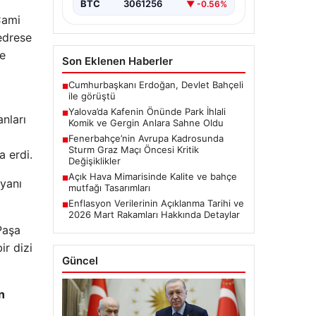
BTC
3061256
▼ -0.56%
Cami
medrese
de
Son Eklenen Haberler
Cumhurbaşkanı Erdoğan, Devlet Bahçeli
■
ile görüştü
nları
Yalova’da Kafenin Önünde Park İhlali
■
Komik ve Gergin Anlara Sahne Oldu
Fenerbahçe’nin Avrupa Kadrosunda
■
a erdi.
Sturm Graz Maçı Öncesi Kritik
Değişiklikler
yanı
Açık Hava Mimarisinde Kalite ve bahçe
■
mutfağı Tasarımları
Enflasyon Verilerinin Açıklanma Tarihi ve
■
2026 Mart Rakamları Hakkında Detaylar
Paşa
ir dizi
Güncel
n