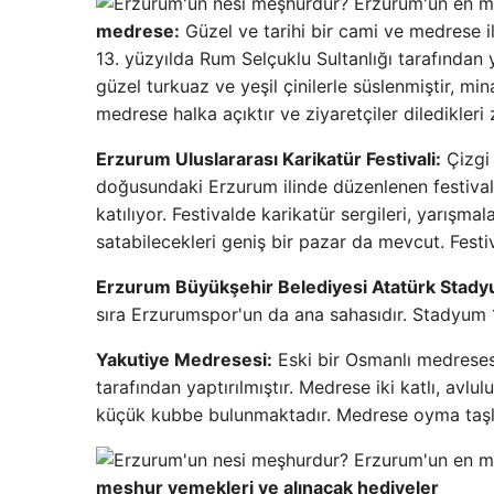
medrese:
Güzel ve tarihi bir cami ve medrese il
13. yüzyılda Rum Selçuklu Sultanlığı tarafından 
güzel turkuaz ve yeşil çinilerle süslenmiştir, m
medrese halka açıktır ve ziyaretçiler diledikleri
Erzurum Uluslararası Karikatür Festivali:
Çizgi 
doğusundaki Erzurum ilinde düzenlenen festivale
katılıyor. Festivalde karikatür sergileri, yarışmala
satabilecekleri geniş bir pazar da mevcut. Festival
Erzurum Büyükşehir Belediyesi Atatürk Stad
sıra Erzurumspor'un da ana sahasıdır. Stadyum 19
Yakutiye Medresesi:
Eski bir Osmanlı medresesi
tarafından yaptırılmıştır. Medrese iki katlı, avlul
küçük kubbe bulunmaktadır. Medrese oyma taşlar,
meşhur yemekleri ve alınacak hediyeler