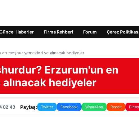
Güncel Haberler
Firma Rehberi
Forum
Çerez Politikas
 en meşhur yemekleri ve alınacak hediyeler
şhurdur? Erzurum'un en
 alınacak hediyeler
Paylaş:
4 02:43
Twitter
Facebook
WhatsApp
Reddit
Pinte