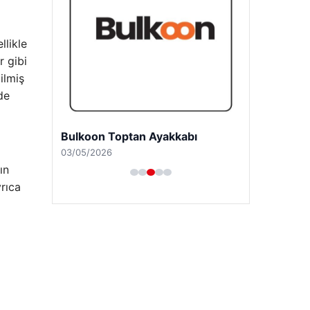
llikle
r gibi
ilmiş
de
Bulkoon Toptan Ayakkabı
03/05/2026
ın
yrıca