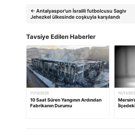
← Antalyaspor'un İsrailli futbolcusu Sagiv
Jehezkel ülkesinde coşkuyla karşılandı
Tavsiye Edilen Haberler
11/12/2025
10/12/20
10 Saat Süren Yangının Ardından
Mersin’
Fabrikanın Durumu
İlçedek