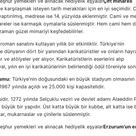
Çift minareli
e karşılaşmak isteyen tarih meraklıları için en iyi seçimdir. 
yaptırılmış, medrese ise 14. yüzyılda eklenmiştir. Cami ve 
inareler ise karmaşık oymalarla süslenmiştir. Hem cami hem 
 zaman güzel mimariyi keşfedebilirler.
roman sanatını kutlayan yıllık bir etkinliktir. Türkiye'nin
 dünyanın dört bir yanından karikatüristler ve onların hayra
r ve atölyeler yer alıyor. Karikatüristlerin eserlerini alıp
, yılın en iyi karikatürlerinin belirlendiği ödül töreniyle son
yumu:
Türkiye'nin doğusundaki en büyük stadyum olmasının 
67 yılında açıldı ve 25.000 kişi kapasitelidir.
dir. 1272 yılında Selçuklu veziri ve devlet adamı Alaeddin 
u büyük bir yapıdır. Üst katta büyük bir kubbe, alt katta ise b
 mukarnaslar ve çinilerle süslenmiştir.
Erzurum'un e