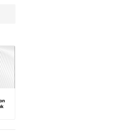
on
ık