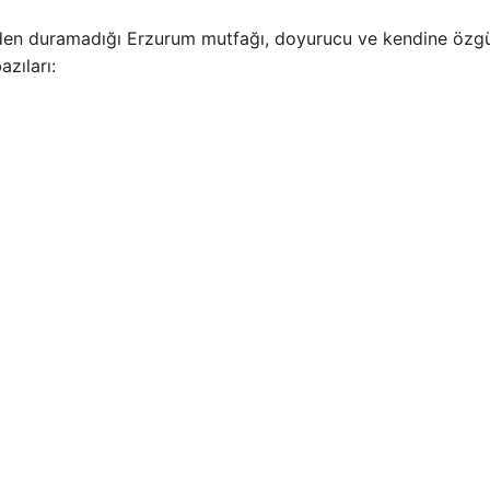
eden duramadığı Erzurum mutfağı, doyurucu ve kendine özg
zıları: