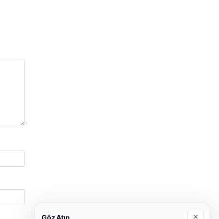
×
Göz Atın