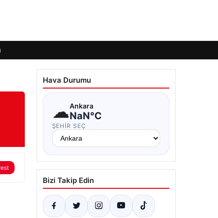
ı
Hava Durumu
☁
Ankara
NaN°C
ŞEHIR SEÇ
rest
Bizi Takip Edin