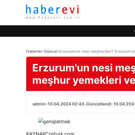
Haberler
›
Güncel
›
Erzurum'un nesi meşhurdur? Erzurum'un
Erzurum'un nesi me
meşhur yemekleri ve
admin
•
10.04.2024 02:43
•
Güncellendi: 10.04.202
KAYNAK
Cnnturk.com