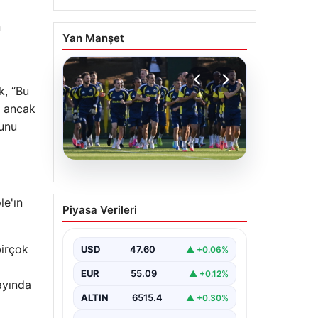
n
Yan Manşet
k, “Bu
ı ancak
ğunu
05.08.2026
Fenerbahçe’nin Avrupa
le'ın
Piyasa Verileri
Kadrosunda Sturm Graz
Maçı Öncesi Kritik
birçok
Değişiklikler
USD
47.60
▲ +0.06%
Fenerbahçe, UEFA Şampiyonlar
EUR
55.09
▲ +0.12%
Ligi 3. eleme turu ilk maçında
ayında
yarın Sturm Graz takımıyla
ALTIN
6515.4
▲ +0.30%
karşılaşmaya…