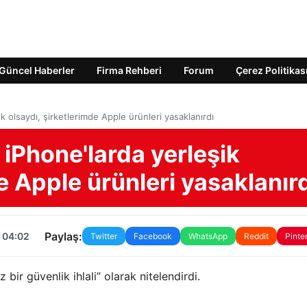
Güncel Haberler
Firma Rehberi
Forum
Çerez Politikas
 olsaydı, şirketlerimde Apple ürünleri yasaklanırdı
iPhone'larda yerleşik
e Apple ürünleri yasaklanır
Paylaş:
 04:02
Twitter
Facebook
WhatsApp
Reddit
Pinte
ir güvenlik ihlali” olarak nitelendirdi.