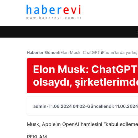
Haberler
›
Güncel
›
Elon Musk: ChatGPT iPhone'larda yerleşik
Elon Musk: ChatGPT 
olsaydı, şirketlerimd
admin
•
11.06.2024 04:02
•
Güncellendi: 11.06.2024
Musk, Apple'ın OpenAI hamlesini “kabul edilemez b
REKLAM