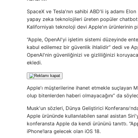
SpaceX ve Tesla'nın sahibi ABD'li iş adamı Elon
yapay zeka teknolojileri üreten popüler chatbo
Kaliforniyalı teknoloji devi Apple'ın ürünlerinin
“Apple, OpenAI'yi işletim sistemi düzeyinde ent
kabul edilemez bir güvenlik ihlalidir” dedi ve A
OpenAI'nin güvenliğinizi ve gizliliğinizi koruya
ekledi.
Apple'ı müşterilerine ihanet etmekle suçlayan Mu
olup bitenlerden haberi olmayacağını” da söyled
Musk'un sözleri, Dünya Geliştirici Konferansı
Apple ürününde kullanılabilen sanal asistan Siri
konferansta Apple da kendi ürününü tanıttı. “App
iPhone’lara gelecek olan iOS 18.