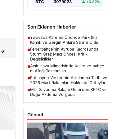
BTC
3079023
▲ +0.82%
Son Eklenen Haberler
Yalova’da Kafenin Önünde Park İhlali
■
Komik ve Gergin Anlara Sahne Oldu
Fenerbahçe’nin Avrupa Kadrosunda
 →
■
Sturm Graz Maçı Öncesi Kritik
Değişiklikler
Açık Hava Mimarisinde Kalite ve bahçe
■
mutfağı Tasarımları
Enflasyon Verilerinin Açıklanma Tarihi ve
■
2026 Mart Rakamları Hakkında Detaylar
Milli Savunma Bakanı Güler’den KKTC ve
■
Doğu Akdeniz Vurgusu
Güncel