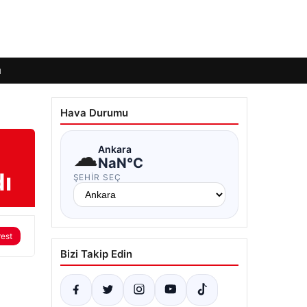
ı
Hava Durumu
☁
Ankara
NaN°C
dı
ŞEHIR SEÇ
rest
Bizi Takip Edin