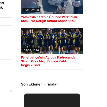
on
ık
05/08/2026
Yalova’da Kafenin Önünde Park İhlali
Komik ve Gergin Anlara Sahne Oldu
05/08/2026
Fenerbahçe’nin Avrupa Kadrosunda
Sturm Graz Maçı Öncesi Kritik
Değişiklikler
Son Eklenen Firmalar