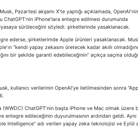
 Musk, Pazartesi akşamı X'te yaptığı açıklamada, OpenAI'ni
tu ChatGPT'nin iPhone'lara entegre edilmesi durumunda
 piyasaya sürüleceğini söyledi. şirketlerinde yasaklanacak.
egre ederse, şirketlerimde Apple ürünleri yasaklanacak. Mus
pple'ın “kendi yapay zekasını üretecek kadar akıllı olmadığın
cağını bir şekilde garanti edebileceğinin” açıkça saçma oldu
sk, kullanıcı verilerinin OpenAI'ye iletilmesinden sonra “App
i.
'nda (WWDC) ChatGPT'nin başta iPhone ve Mac olmak üzere 
'ye entegre edileceğinin duyurulmasının ardından geldi. Aynı
le Intelligence” adı verilen yapay zeka teknolojisi ve Eylül 