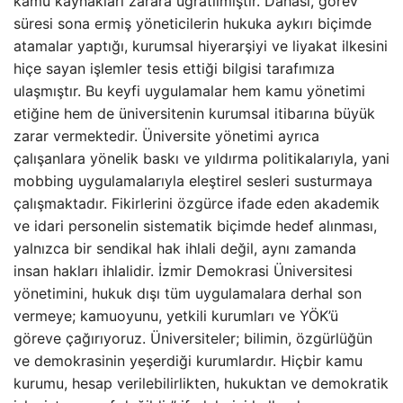
kamu kaynakları zarara uğratılmıştır. Dahası, görev
süresi sona ermiş yöneticilerin hukuka aykırı biçimde
atamalar yaptığı, kurumsal hiyerarşiyi ve liyakat ilkesini
hiçe sayan işlemler tesis ettiği bilgisi tarafımıza
ulaşmıştır. Bu keyfi uygulamalar hem kamu yönetimi
etiğine hem de üniversitenin kurumsal itibarına büyük
zarar vermektedir. Üniversite yönetimi ayrıca
çalışanlara yönelik baskı ve yıldırma politikalarıyla, yani
mobbing uygulamalarıyla eleştirel sesleri susturmaya
çalışmaktadır. Fikirlerini özgürce ifade eden akademik
ve idari personelin sistematik biçimde hedef alınması,
yalnızca bir sendikal hak ihlali değil, aynı zamanda
insan hakları ihlalidir. İzmir Demokrasi Üniversitesi
yönetimini, hukuk dışı tüm uygulamalara derhal son
vermeye; kamuoyunu, yetkili kurumları ve YÖK’ü
göreve çağırıyoruz. Üniversiteler; bilimin, özgürlüğün
ve demokrasinin yeşerdiği kurumlardır. Hiçbir kamu
kurumu, hesap verilebilirlikten, hukuktan ve demokratik