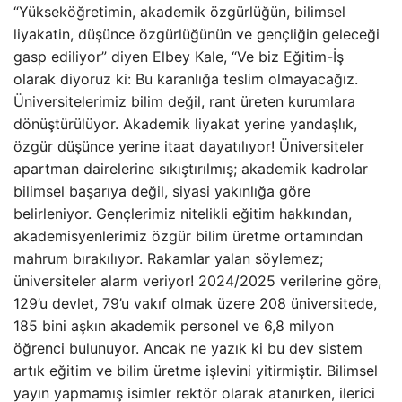
“Yükseköğretimin, akademik özgürlüğün, bilimsel
liyakatin, düşünce özgürlüğünün ve gençliğin geleceği
gasp ediliyor” diyen Elbey Kale, “Ve biz Eğitim-İş
olarak diyoruz ki: Bu karanlığa teslim olmayacağız.
Üniversitelerimiz bilim değil, rant üreten kurumlara
dönüştürülüyor. Akademik liyakat yerine yandaşlık,
özgür düşünce yerine itaat dayatılıyor! Üniversiteler
apartman dairelerine sıkıştırılmış; akademik kadrolar
bilimsel başarıya değil, siyasi yakınlığa göre
belirleniyor. Gençlerimiz nitelikli eğitim hakkından,
akademisyenlerimiz özgür bilim üretme ortamından
mahrum bırakılıyor. Rakamlar yalan söylemez;
üniversiteler alarm veriyor! 2024/2025 verilerine göre,
129’u devlet, 79’u vakıf olmak üzere 208 üniversitede,
185 bini aşkın akademik personel ve 6,8 milyon
öğrenci bulunuyor. Ancak ne yazık ki bu dev sistem
artık eğitim ve bilim üretme işlevini yitirmiştir. Bilimsel
yayın yapmamış isimler rektör olarak atanırken, ilerici