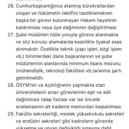
Cumhurbaşkanlığınca atanmış bürokratlardan
oluşan ve hükümetin teklifini tasdiklemekten
başka bir görevi bulunmayan Hakem heyetinin
kaldırılması veya üye dağılımının değiştirilmesi
Şube müdürleri hülle yoluyla göreve atanmakta
ve söz konusu atamalarda kesinlikle liyakat esas
alınmalıdır. Özellikle teknik (yapı işleri, bilgi işlem
vb.) birimlerdeki daire başkanlarının ve şube
müdürlerinin alanlarında minimum lisans mezunu
(mühendislik, teknoloji fakültesi vb.)aranma şartı
getirilmelidir.
ÖSYM’nin ve Açıköğretim yapmakta olan
üniversitelerin sınav görevlerinin eşit ve adil
dağıtılması talep fazlası var ise öncelik
sıralamasının alt kademe memurdan başlatılması.
Fakülte sekreterliği, meslek yüksekokulu sekreteri
ve endüstri sekreteri gibi kadroların görevde
yükselme ve unvan değişikliği sınavına dahil