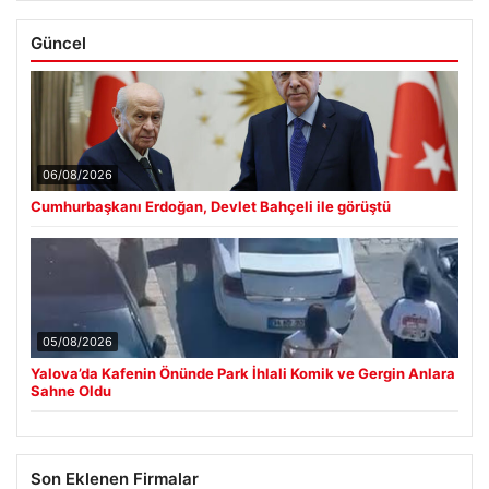
Güncel
06/08/2026
Cumhurbaşkanı Erdoğan, Devlet Bahçeli ile görüştü
05/08/2026
Yalova’da Kafenin Önünde Park İhlali Komik ve Gergin Anlara
Sahne Oldu
Son Eklenen Firmalar