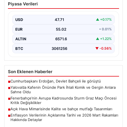
Piyasa Verileri
Komik ve Gergin Anlara Sahne Oldu
Yalova’da ilginç bir olay yaşandı. Adnan Menderes
Mahallesi Ufuk Sokak’ta bulunan bir kafede çalışan…
USD
47.71
▲ +0.17%
EUR
55.02
• 0.01%
ALTIN
6571.6
▲ +1.22%
BTC
3061256
▼ -0.56%
Son Eklenen Haberler
Cumhurbaşkanı Erdoğan, Devlet Bahçeli ile görüştü
■
Yalova’da Kafenin Önünde Park İhlali Komik ve Gergin Anlara
■
Sahne Oldu
Fenerbahçe’nin Avrupa Kadrosunda Sturm Graz Maçı Öncesi
■
Kritik Değişiklikler
Açık Hava Mimarisinde Kalite ve bahçe mutfağı Tasarımları
■
Enflasyon Verilerinin Açıklanma Tarihi ve 2026 Mart Rakamları
■
Hakkında Detaylar