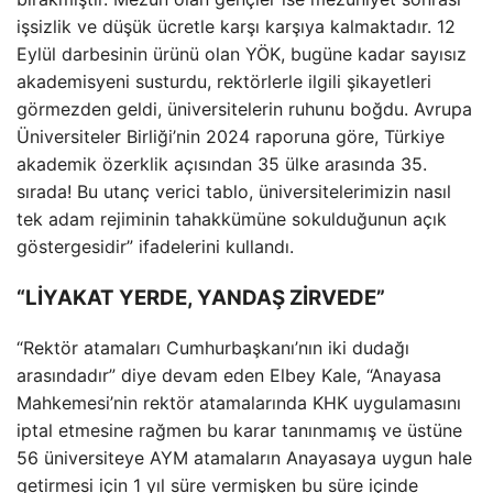
işsizlik ve düşük ücretle karşı karşıya kalmaktadır. 12
Eylül darbesinin ürünü olan YÖK, bugüne kadar sayısız
akademisyeni susturdu, rektörlerle ilgili şikayetleri
görmezden geldi, üniversitelerin ruhunu boğdu. Avrupa
Üniversiteler Birliği’nin 2024 raporuna göre, Türkiye
akademik özerklik açısından 35 ülke arasında 35.
sırada! Bu utanç verici tablo, üniversitelerimizin nasıl
tek adam rejiminin tahakkümüne sokulduğunun açık
göstergesidir” ifadelerini kullandı.
“LİYAKAT YERDE, YANDAŞ ZİRVEDE”
“Rektör atamaları Cumhurbaşkanı’nın iki dudağı
arasındadır” diye devam eden Elbey Kale, “Anayasa
Mahkemesi’nin rektör atamalarında KHK uygulamasını
iptal etmesine rağmen bu karar tanınmamış ve üstüne
56 üniversiteye AYM atamaların Anayasaya uygun hale
getirmesi için 1 yıl süre vermişken bu süre içinde