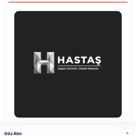
Hastaş Beton
×
Göz Atın