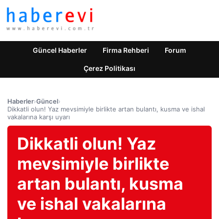
Güncel Haberler
Firma Rehberi
Forum
Çerez Politikası
Haberler
›
Güncel
›
Dikkatli olun! Yaz mevsimiyle birlikte artan bulantı, kusma ve ishal
vakalarına karşı uyarı
Dikkatli olun! Yaz
mevsimiyle birlikte
artan bulantı, kusma
ve ishal vakalarına