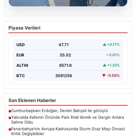
05.08.2026
Yalova’da Kafenin Önünde Park İhlali
Piyasa Verileri
Komik ve Gergin Anlara Sahne Oldu
Yalova’da ilginç bir olay yaşandı. Adnan Menderes
Mahallesi Ufuk Sokak’ta bulunan bir kafede çalışan…
USD
47.71
▲ +0.17%
EUR
55.02
• 0.01%
ALTIN
6571.6
▲ +1.22%
BTC
3061256
▼ -0.56%
Son Eklenen Haberler
Cumhurbaşkanı Erdoğan, Devlet Bahçeli ile görüştü
■
Yalova’da Kafenin Önünde Park İhlali Komik ve Gergin Anlara
■
Sahne Oldu
Fenerbahçe’nin Avrupa Kadrosunda Sturm Graz Maçı Öncesi
■
Kritik Değişiklikler