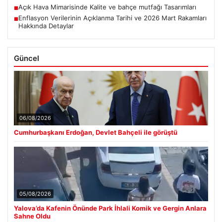
Açık Hava Mimarisinde Kalite ve bahçe mutfağı Tasarımları
■
Enflasyon Verilerinin Açıklanma Tarihi ve 2026 Mart Rakamları
■
Hakkında Detaylar
Güncel
06/08/2026
Cumhurbaşkanı Erdoğan, Devlet Bahçeli ile görüştü
05/08/2026
Yalova’da Kafenin Önünde Park İhlali Komik ve Gergin Anlara
Sahne Oldu