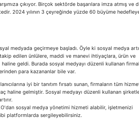
arşımıza çıkıyor. Birçok sektörde başarılara imza atmış ve
tedir. 2024 yılının 3 çeyreğinde yüzde 60 büyüme hedefley
osyal medyada geçirmeye başladı. Öyle ki sosyal medya art
takip edilen ünlülere, maddi ve manevi ihtiyaçlara, ürün ve
m haline geldi. Burada sosyal medyayı düzenli kullanan firma
rinden para kazananlar bile var.
anıcılarına iyi bir tanıtım fırsatı sunan, firmaların tüm hizme
araç haline gelmiştir. Sosyal medyayı düzenli kullanan şirketl
tırır.
EO'dan sosyal medya yönetimi hizmeti alabilir, işletmenizi
i platformlarda sergileyebilirsiniz.