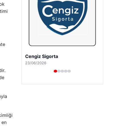
ook
timi
ate
Hastaş Beton
26/05/2026
ir.
de
ıyla
imliği
i en