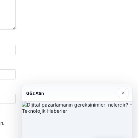
×
Göz Atın
n.