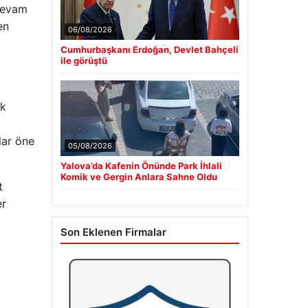
 devam
en
06/08/2026
Cumhurbaşkanı Erdoğan, Devlet Bahçeli
ile görüştü
ık
lar öne
05/08/2026
Yalova’da Kafenin Önünde Park İhlali
Komik ve Gergin Anlara Sahne Oldu
t
er
Son Eklenen Firmalar