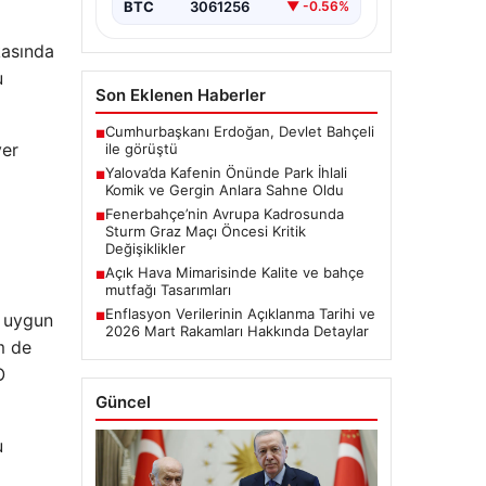
BTC
3061256
▼ -0.56%
kasında
u
Son Eklenen Haberler
Cumhurbaşkanı Erdoğan, Devlet Bahçeli
■
yer
ile görüştü
Yalova’da Kafenin Önünde Park İhlali
■
Komik ve Gergin Anlara Sahne Oldu
Fenerbahçe’nin Avrupa Kadrosunda
■
Sturm Graz Maçı Öncesi Kritik
Değişiklikler
Açık Hava Mimarisinde Kalite ve bahçe
■
mutfağı Tasarımları
Enflasyon Verilerinin Açıklanma Tarihi ve
■
n uygun
2026 Mart Rakamları Hakkında Detaylar
m de
O
Güncel
u