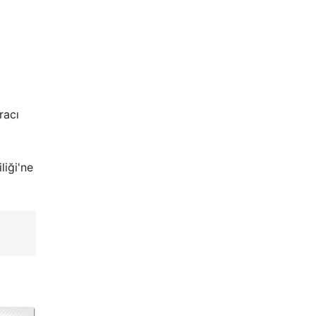
racı
liği'ne