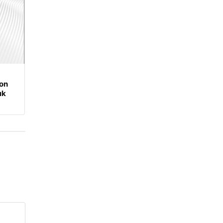
on
ık