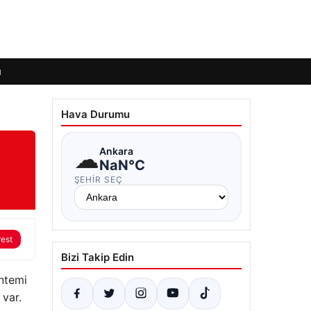
ı
Hava Durumu
☁
Ankara
NaN°C
ŞEHIR SEÇ
rest
Bizi Takip Edin
öntemi
 var.