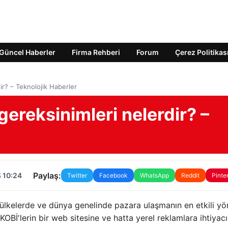
Güncel Haberler
Firma Rehberi
Forum
Çerez Politikas
dir? – Teknolojik Haberler
gereksinimleri nelerdir? –
Paylaş:
 10:24
Twitter
Facebook
WhatsApp
Reddit
Pinte
, ülkelerde ve dünya genelinde pazara ulaşmanın en etkili y
OBİ'lerin bir web sitesine ve hatta yerel reklamlara ihtiyacı