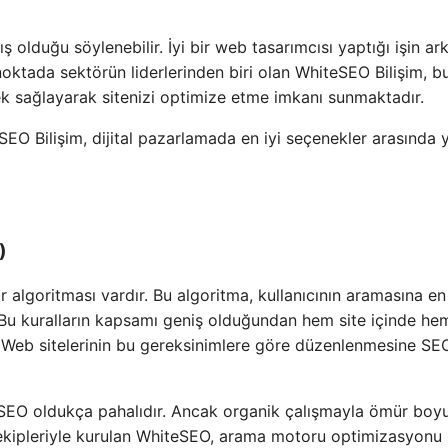
ış olduğu söylenebilir. İyi bir web tasarımcısı yaptığı işin ar
noktada sektörün liderlerinden biri olan WhiteSEO Bilişim, b
stek sağlayarak sitenizi optimize etme imkanı sunmaktadır.
SEO Bilişim, dijital pazarlamada en iyi seçenekler arasında 
)
r algoritması vardır. Bu algoritma, kullanıcının aramasına e
rır. Bu kuralların kapsamı geniş olduğundan hem site içinde he
r. Web sitelerinin bu gereksinimlere göre düzenlenmesine SE
n SEO oldukça pahalıdır. Ancak organik çalışmayla ömür boy
EO ekipleriyle kurulan WhiteSEO, arama motoru optimizasyonu