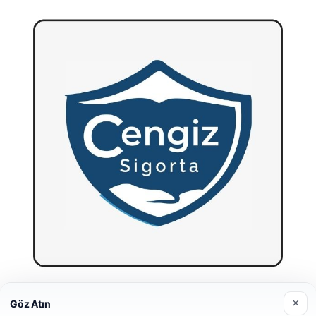
Hastaş Beton
×
Göz Atın
26/05/2026