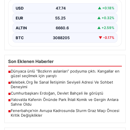
Sanal ortamında bireylerin seviyeli bir biçimde iletişim
sağlaması ciddi bir önem taşımaktadır. Günümüzde
USD
47.74
▲ +0.18%
çeşitli…
EUR
55.25
▲ +0.32%
ALTIN
6660.6
▲ +2.59%
BTC
3088205
▼ -0.17%
Son Eklenen Haberler
Dünyaca ünlü “Bozkırın aslanları” podyuma çıktı. Kangallar en
■
güzel seçilmek için yarıştı
Kelebek.Org İle Sanal İletişimin Seviyeli Adresi Ve Sohbet
■
Deneyimi
Cumhurbaşkanı Erdoğan, Devlet Bahçeli ile görüştü
■
Yalova’da Kafenin Önünde Park İhlali Komik ve Gergin Anlara
■
Sahne Oldu
Fenerbahçe’nin Avrupa Kadrosunda Sturm Graz Maçı Öncesi
■
Kritik Değişiklikler