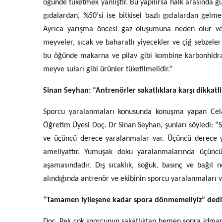
öğünde tüketmek yanlıştır. Bu yapılırsa halk arasında gu
gıdalardan, %50'si ise bitkisel bazlı gıdalardan gelmel
Ayrıca yarışma öncesi gaz oluşumuna neden olur ve uz
meyveler, sıcak ve baharatlı yiyecekler ve çiğ sebzele
bu öğünde makarna ve pilav gibi kombine karbonhidratla
meyve suları gibi ürünler tüketilmelidir.”
Sinan Seyhan: “Antrenörler sakatlıklara karşı dikkatli
Sporcu yaralanmaları konusunda konuşma yapan Celal
Öğretim Üyesi Doç. Dr Sinan Seyhan, şunları söyledi: “Sp
ve üçüncü derece yaralanmalar var. Üçüncü derece yar
ameliyattır. Yumuşak doku yaralanmalarında üçünc
aşamasındadır. Dış sıcaklık, soğuk, basınç ve bağıl 
alındığında antrenör ve ekibinin sporcu yaralanmaları v
“
Tamamen iyileşene kadar spora dönmemeliyiz” dedi
Doç. Pek çok sporcunun sakatlıktan hemen sonra idman