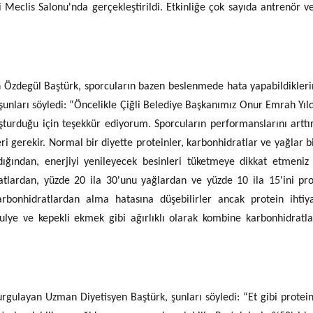
Meclis Salonu'nda gerçekleştirildi. Etkinliğe çok sayıda antrenör v
Özdegül Baştürk, sporcuların bazen beslenmede hata yapabildikleri
 şunları söyledi: “Öncelikle Çiğli Belediye Başkanımız Onur Emrah Yıldı
luşturduğu için teşekkür ediyorum. Sporcuların performanslarını artt
eri gerekir. Normal bir diyette proteinler, karbonhidratlar ve yağlar b
dığından, enerjiyi yenileyecek besinleri tüketmeye dikkat etmeniz 
ratlardan, yüzde 20 ila 30'unu yağlardan ve yüzde 10 ila 15'ini pr
arbonhidratlardan alma hatasına düşebilirler ancak protein ihtiy
ulye ve kepekli ekmek gibi ağırlıklı olarak kombine karbonhidratla
gulayan Uzman Diyetisyen Baştürk, şunları söyledi: “Et gibi protein