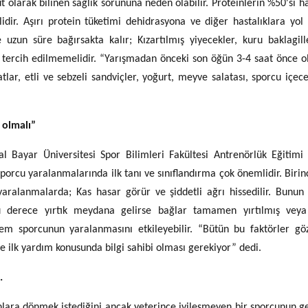
t olarak bilinen sağlık sorununa neden olabilir. Proteinlerin %50'si h
idir. Aşırı protein tüketimi dehidrasyona ve diğer hastalıklara yol a
un süre bağırsakta kalır; Kızartılmış yiyecekler, kuru baklagill
r tercih edilmemelidir. “Yarışmadan önceki son öğün 3-4 saat önce o
r, etli ve sebzeli sandviçler, yoğurt, meyve salatası, sporcu içece
 olmalı”
 Bayar Üniversitesi Spor Bilimleri Fakültesi Antrenörlük Eğitim
orcu yaralanmalarında ilk tanı ve sınıflandırma çok önemlidir. Birinci
alanmalarda; Kas hasar görür ve şiddetli ağrı hissedilir. Bunun 
ü derece yırtık meydana gelirse bağlar tamamen yırtılmış vey
nem sporcunun yaralanmasını etkileyebilir. “Bütün bu faktörler g
e ilk yardım konusunda bilgi sahibi olması gerekiyor” dedi.
.
lara dönmek istediğini ancak yeterince iyileşmeyen bir sporcunun g