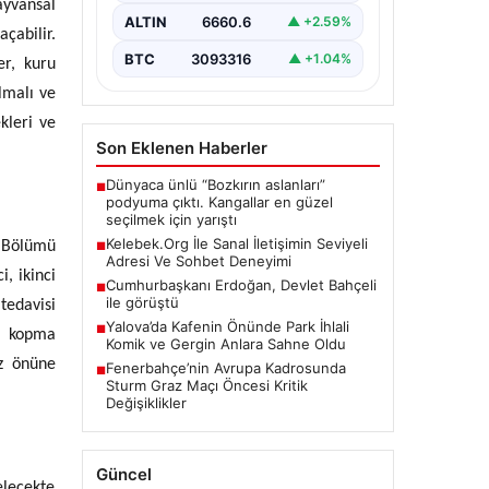
ayvansal
bir önem taşımaktadır.
ALTIN
6660.6
▲ +2.59%
Günümüzde çeşitli…
çabilir.
BTC
3093316
▲ +1.04%
er, kuru
lmalı ve
kleri ve
Son Eklenen Haberler
Dünyaca ünlü “Bozkırın aslanları”
■
podyuma çıktı. Kangallar en güzel
seçilmek için yarıştı
Kelebek.Org İle Sanal İletişimin Seviyeli
i Bölümü
■
Adresi Ve Sohbet Deneyimi
, ikinci
Cumhurbaşkanı Erdoğan, Devlet Bahçeli
■
ile görüştü
tedavisi
Yalova’da Kafenin Önünde Park İhlali
■
a kopma
Komik ve Gergin Anlara Sahne Oldu
öz önüne
Fenerbahçe’nin Avrupa Kadrosunda
■
Sturm Graz Maçı Öncesi Kritik
Değişiklikler
Güncel
elecekte