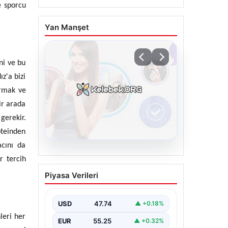
e sporcu
Yan Manşet
ni ve bu
z'a bizi
ırmak ve
ir arada
gerekir.
oteinden
acını da
08.08.2026
r tercih
Kelebek.Org İle Sanal
Piyasa Verileri
İletişimin Seviyeli
Adresi Ve Sohbet
Deneyimi
USD
47.74
▲ +0.18%
leri her
Sanal ortamında bireylerin seviyeli
EUR
55.25
▲ +0.32%
bir biçimde iletişim sağlaması ciddi