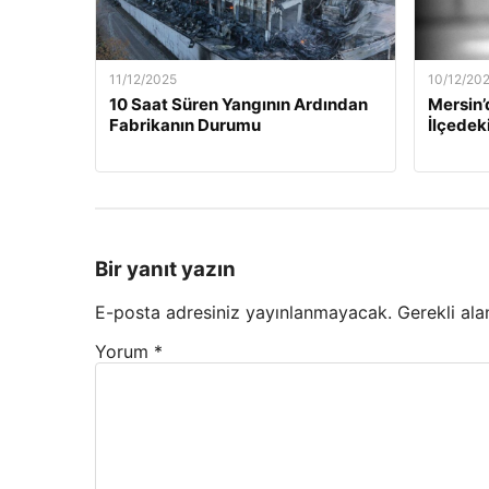
11/12/2025
10/12/20
10 Saat Süren Yangının Ardından
Mersin’
Fabrikanın Durumu
İlçedek
Bir yanıt yazın
E-posta adresiniz yayınlanmayacak.
Gerekli ala
Yorum
*