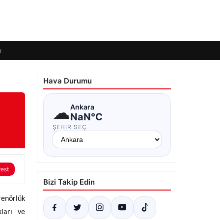
ı
Hava Durumu
☁
Ankara
NaN°C
ŞEHIR SEÇ
rest
Bizi Takip Edin
renörlük
ları ve