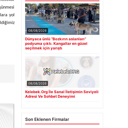
üşünmesi
lara yol
ldiğimiz
08/08/2026
Dünyaca ünlü “Bozkırın aslanları”
podyuma çıktı. Kangallar en güzel
seçilmek için yarıştı
08/08/2026
Kelebek.Org İle Sanal İletişimin Seviyeli
Adresi Ve Sohbet Deneyimi
Son Eklenen Firmalar