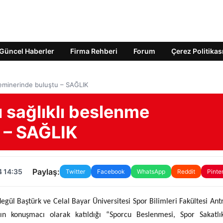
Güncel Haberler
Firma Rehberi
Forum
Çerez Politikas
 seminerinde buluştu – SAĞLIK
rı sağlıklı beslenme
 – SAĞLIK
Paylaş:
4 14:35
Twitter
Facebook
WhatsApp
Reddit
Pinte
ül Baştürk ve Celal Bayar Üniversitesi Spor Bilimleri Fakültesi Ant
 konuşmacı olarak katıldığı “Sporcu Beslenmesi, Spor Sakatlık