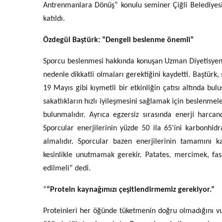
Antrenmanlara Dönüş” konulu seminer Çiğli Belediyesi 
katıldı.
Özdegül Baştürk: “Dengeli beslenme önemli”
Sporcu beslenmesi hakkında konuşan Uzman Diyetisyen 
nedenle dikkatli olmaları gerektiğini kaydetti. Baştürk,
19 Mayıs gibi kıymetli bir etkinliğin çatısı altında bu
sakatlıkların hızlı iyileşmesini sağlamak için beslenmel
bulunmalıdır. Ayrıca egzersiz sırasında enerji harcan
Sporcular enerjilerinin yüzde 50 ila 65'ini karbonhid
almalıdır. Sporcular bazen enerjilerinin tamamını k
kesinlikle unutmamak gerekir. Patates, mercimek, fas
edilmeli” dedi.
“
“Protein kaynağımızı çeşitlendirmemiz gerekiyor.”
Proteinleri her öğünde tüketmenin doğru olmadığını vur