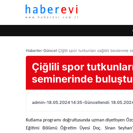
Haberler
›
Güncel
›
Çiğlili spor tutkunları sağlıklı beslenme
Çiğlili spor tutkunla
seminerinde buluştu
admin
•
18.05.2024 14:35
•
Güncellendi: 18.05.202
Kutlama programı doğrultusunda uzman diyetisyen Özdeg
Eğitimi Bölümü Öğretim Üyesi Doç. Sinan Seyhan'ın