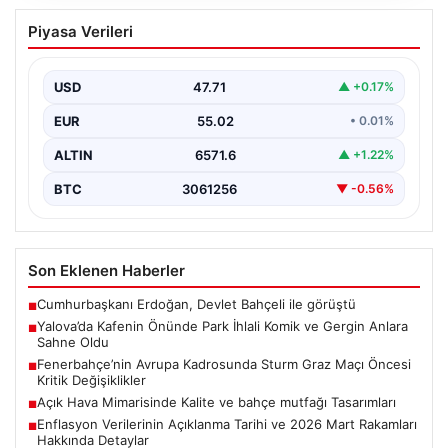
Yalova’da Kafenin Önünde Park İhlali
Piyasa Verileri
Komik ve Gergin Anlara Sahne Oldu
Yalova’da ilginç bir olay yaşandı. Adnan Menderes
Mahallesi Ufuk Sokak’ta bulunan bir kafede çalışan…
USD
47.71
▲ +0.17%
EUR
55.02
• 0.01%
ALTIN
6571.6
▲ +1.22%
BTC
3061256
▼ -0.56%
Son Eklenen Haberler
Cumhurbaşkanı Erdoğan, Devlet Bahçeli ile görüştü
■
Yalova’da Kafenin Önünde Park İhlali Komik ve Gergin Anlara
■
Sahne Oldu
Fenerbahçe’nin Avrupa Kadrosunda Sturm Graz Maçı Öncesi
■
Kritik Değişiklikler
Açık Hava Mimarisinde Kalite ve bahçe mutfağı Tasarımları
■
Enflasyon Verilerinin Açıklanma Tarihi ve 2026 Mart Rakamları
■
Hakkında Detaylar