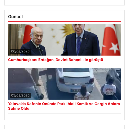
Güncel
06/08/2026
Cumhurbaşkanı Erdoğan, Devlet Bahçeli ile görüştü
05/08/2026
Yalova’da Kafenin Önünde Park İhlali Komik ve Gergin Anlara
Sahne Oldu