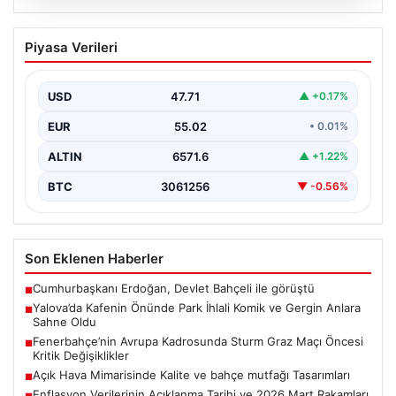
05.08.2026
Yalova’da Kafenin Önünde Park İhlali
Piyasa Verileri
Komik ve Gergin Anlara Sahne Oldu
Yalova’da ilginç bir olay yaşandı. Adnan Menderes
Mahallesi Ufuk Sokak’ta bulunan bir kafede çalışan…
USD
47.71
▲ +0.17%
EUR
55.02
• 0.01%
ALTIN
6571.6
▲ +1.22%
BTC
3061256
▼ -0.56%
Son Eklenen Haberler
Cumhurbaşkanı Erdoğan, Devlet Bahçeli ile görüştü
■
Yalova’da Kafenin Önünde Park İhlali Komik ve Gergin Anlara
■
Sahne Oldu
Fenerbahçe’nin Avrupa Kadrosunda Sturm Graz Maçı Öncesi
■
Kritik Değişiklikler
Açık Hava Mimarisinde Kalite ve bahçe mutfağı Tasarımları
■
Enflasyon Verilerinin Açıklanma Tarihi ve 2026 Mart Rakamları
■