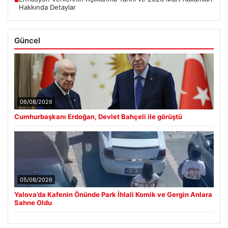
Hakkında Detaylar
Güncel
06/08/2026
Cumhurbaşkanı Erdoğan, Devlet Bahçeli ile görüştü
05/08/2026
Yalova’da Kafenin Önünde Park İhlali Komik ve Gergin Anlara
Sahne Oldu