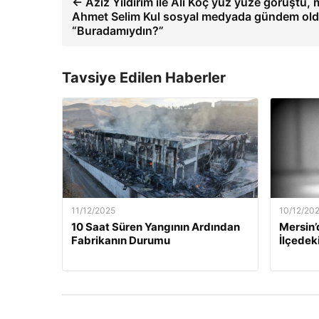
← Aziz Yıldırım ile Ali Koç yüz yüze görüştü,
Ahmet Selim Kul sosyal medyada gündem old
“Buradamıydın?”
Tavsiye Edilen Haberler
11/12/2025
10/12/20
10 Saat Süren Yangının Ardından
Mersin’
Fabrikanın Durumu
İlçedek