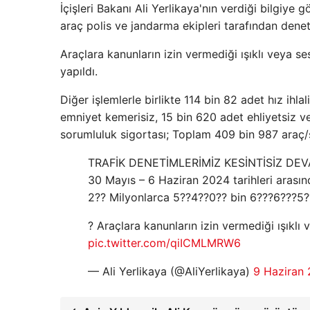
İçişleri Bakanı Ali Yerlikaya'nın verdiği bilgiye 
araç polis ve jandarma ekipleri tarafından denet
Araçlara kanunların izin vermediği ışıklı veya s
yapıldı.
Diğer işlemlerle birlikte 114 bin 82 adet hız ihl
emniyet kemerisiz, 15 bin 620 adet ehliyetsiz ve
sorumluluk sigortası; Toplam 409 bin 987 araç/
TRAFİK DENETİMLERİMİZ KESİNTİSİZ DE
30 Mayıs – 6 Haziran 2024 tarihleri ​​arası
2?? Milyonlarca 5??4??0?? bin 6???6???5?
? Araçlara kanunların izin vermediği ışıklı 
pic.twitter.com/qiICMLMRW6
— Ali Yerlikaya (@AliYerlikaya)
9 Haziran