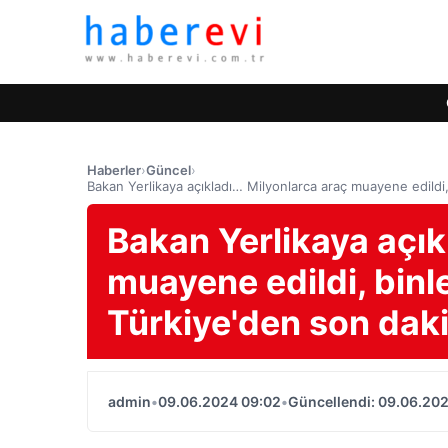
Haberler
›
Güncel
›
Bakan Yerlikaya açıkladı… Milyonlarca araç muayene edildi,
Bakan Yerlikaya açık
muayene edildi, binl
Türkiye'den son daki
admin
•
09.06.2024 09:02
•
Güncellendi: 09.06.20