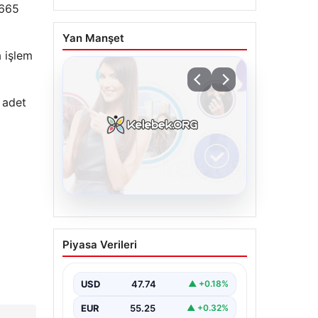
 665
Yan Manşet
a işlem
2 adet
06.08.2026
Cumhurbaşkanı
Piyasa Verileri
Erdoğan, Devlet Bahçeli
ile görüştü
USD
47.74
▲ +0.18%
EUR
55.25
▲ +0.32%