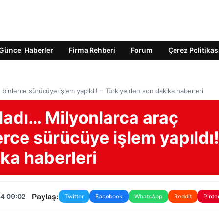
Güncel Haberler
Firma Rehberi
Forum
Çerez Politikas
 binlerce sürücüye işlem yapıldı! – Türkiye'den son dakika haberleri
ladı… Milyonlarca araç
erce sürücüye işlem yapıldı!
ka haberleri
Paylaş:
24 09:02
Twitter
Facebook
WhatsApp
Reddit
Pinte