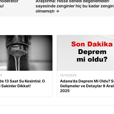
 moderatör
Araştırma: Hisse senedi değerlemeleri
u!
sayesinde zenginler hiç bu kadar zengin
olmamıştı →
25
10/12/2025
de 13 Saat Su Kesintisi: O
Adana’da Deprem Mi Oldu? S
i Sakinler Dikkat!
Gelişmeler ve Detaylar 9 Aral
2025