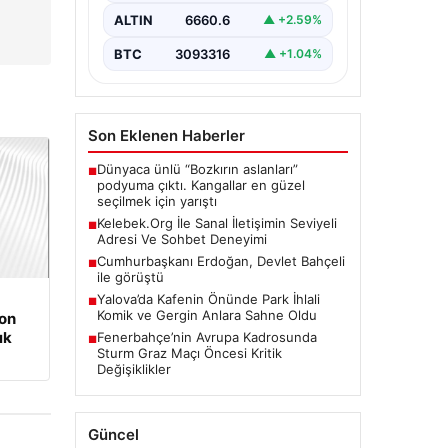
ALTIN
6660.6
▲ +2.59%
BTC
3093316
▲ +1.04%
Son Eklenen Haberler
Dünyaca ünlü “Bozkırın aslanları”
■
podyuma çıktı. Kangallar en güzel
seçilmek için yarıştı
Kelebek.Org İle Sanal İletişimin Seviyeli
■
Adresi Ve Sohbet Deneyimi
Cumhurbaşkanı Erdoğan, Devlet Bahçeli
■
ile görüştü
Yalova’da Kafenin Önünde Park İhlali
■
Komik ve Gergin Anlara Sahne Oldu
on
Fenerbahçe’nin Avrupa Kadrosunda
■
ık
Sturm Graz Maçı Öncesi Kritik
Değişiklikler
Güncel