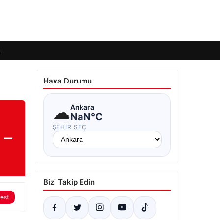
ı
Hava Durumu
☁
Ankara
NaN°C
ŞEHIR SEÇ
 –
Bizi Takip Edin
rest