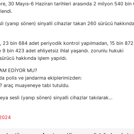
göre, 30 Mayıs-6 Haziran tarihleri ​​arasında 2 milyon 540 bin
lendi.
esli (yanıp sönen) sinyalli cihazlar takan 260 sürücü hakkınd
ali, 23 bin 684 adet periyodik kontrol yapılmadan, 15 bin 87
 9 bin 423 adet ehliyetsiz ihlal yaşandı. zorunlu hukuki
sürücü hakkında işlem yapıldı.
VAM EDİYOR MU?
nda polis ve jandarma ekiplerimizden:
? araç muayeneye tabi tutuldu.
veya sesli (yanıp sönen) sinyalli cihazlar takılarak…
 2024