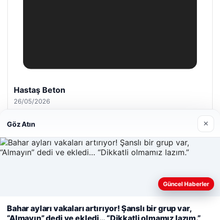
Hastaş Beton
26/05/2026
×
Göz Atın
© 2026 Haberevi – Güncel Haberler
Güncel Haberler
Web sitemizi nasıl kullandığınızı daha iyi anlayabilmek,
Yeminli Tercüme Bürosu
|
Malta Dil Okulu
|
deneyiminizi kişiselleştirmek ve geliştirmek amacıyla çerezler
lemagrup.com.tr
Bahar ayları vakaları artırıyor! Şanslı bir grup var,
kullanıyoruz.
Çerez Politikamız
his
his
b
cio
“Almayın” dedi ve ekledi… “Dikkatli olmamız lazım.”