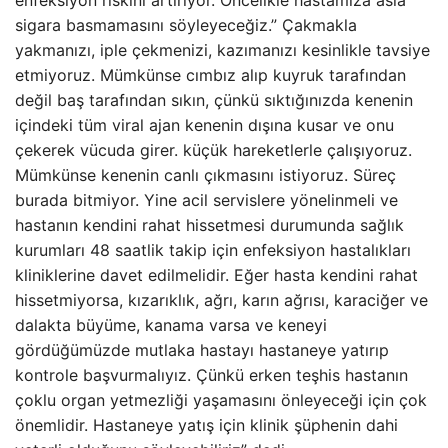
sigara basmamasını söyleyeceğiz.” Çakmakla
yakmanızı, iple çekmenizi, kazımanızı kesinlikle tavsiye
etmiyoruz. Mümkünse cımbız alıp kuyruk tarafından
değil baş tarafından sıkın, çünkü sıktığınızda kenenin
içindeki tüm viral ajan kenenin dışına kusar ve onu
çekerek vücuda girer. küçük hareketlerle çalışıyoruz.
Mümkünse kenenin canlı çıkmasını istiyoruz. Süreç
burada bitmiyor. Yine acil servislere yönelinmeli ve
hastanın kendini rahat hissetmesi durumunda sağlık
kurumları 48 saatlik takip için enfeksiyon hastalıkları
kliniklerine davet edilmelidir. Eğer hasta kendini rahat
hissetmiyorsa, kızarıklık, ağrı, karın ağrısı, karaciğer ve
dalakta büyüme, kanama varsa ve keneyi
gördüğümüzde mutlaka hastayı hastaneye yatırıp
kontrole başvurmalıyız. Çünkü erken teşhis hastanın
çoklu organ yetmezliği yaşamasını önleyeceği için çok
önemlidir. Hastaneye yatış için klinik şüphenin dahi