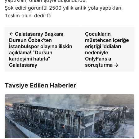
Şok edici görüntü! 2500 yıllık antik yola yaptıkları,
'teslim olun' dedirtti
← Galatasaray Başkanı
Çocukların
Dursun Özbek'ten
müstehcen içeriğe
İstanbulspor olayına ilişkin
eriştiği iddiaları
açıklama! “Dursun
nedeniyle
kardeşimi hatırla”
OnlyFans'a
Galatasaray
soruşturma →
Tavsiye Edilen Haberler