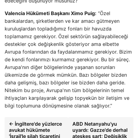
edeceğini düşünüyor musunuz?”
Valencia Hükümeti Başkanı Ximo Puig:
“Özel
bankalardan, şirketlerden ve kar amacı gütmeyen
kuruluşlardan topladığımız fonları bir havuzda
toplamamız gerekiyor. Özel sektörün sağlayabileceği
destekler çok değişkenlik gösteriyor ama elbette
Avrupa fonlarından da faydalanmamız gerekiyor. Bizim
de kendi fonlarımızı kurmamız gerekiyor. Bu bir süreç.
Avrupa'nın diğer bölgelerinde yaşanan sorunları
ülkemizde de görmek mümkün. Bazı bölgeler bizden
daha gelişmiş, bazı bölgeler ise bizden daha geride.
Nitekim bu proje, Avrupa'nın tüm bölgelerinin temel
ihtiyaçları karşılayarak gelişip topyekün bir iletişim ve
bilgi toplumuna dönüşmesine olanak sağlıyor.”
← İngiltere'de yüzlerce
ABD Netanyahu'yu
avukat hükümete
uyardı: Gazze'de derhal
'İsrail'le silah ticaretini
ateşkes şart; Değişiklik