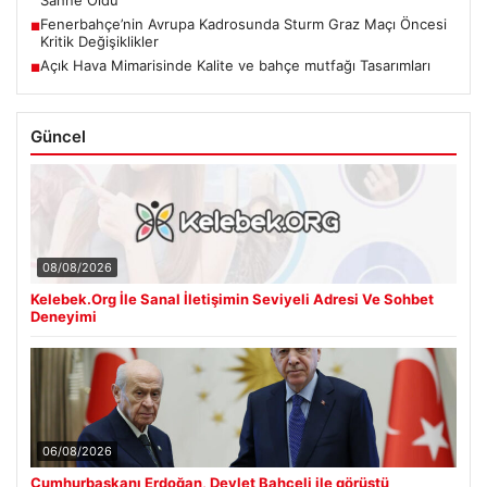
Fenerbahçe’nin Avrupa Kadrosunda Sturm Graz Maçı Öncesi
■
Kritik Değişiklikler
Açık Hava Mimarisinde Kalite ve bahçe mutfağı Tasarımları
■
Güncel
08/08/2026
Kelebek.Org İle Sanal İletişimin Seviyeli Adresi Ve Sohbet
Deneyimi
06/08/2026
Cumhurbaşkanı Erdoğan, Devlet Bahçeli ile görüştü