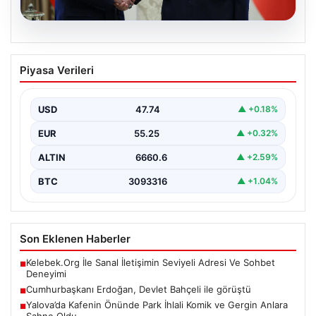
06.08.2026
Cumhurbaşkanı Erdoğan, Devlet
Piyasa Verileri
Bahçeli ile görüştü
USD
47.74
▲ +0.18%
EUR
55.25
▲ +0.32%
ALTIN
6660.6
▲ +2.59%
BTC
3093316
▲ +1.04%
Son Eklenen Haberler
Kelebek.Org İle Sanal İletişimin Seviyeli Adresi Ve Sohbet
■
Deneyimi
Cumhurbaşkanı Erdoğan, Devlet Bahçeli ile görüştü
■
Yalova’da Kafenin Önünde Park İhlali Komik ve Gergin Anlara
■
Sahne Oldu