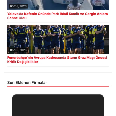
05/08/2026
Yalova’da Kafenin Önünde Park İhlali Komik ve Gergin Anlara
Sahne Oldu
05/08/2026
Fenerbahçe’nin Avrupa Kadrosunda Sturm Graz Maçı Öncesi
Kritik Değişiklikler
Son Eklenen Firmalar