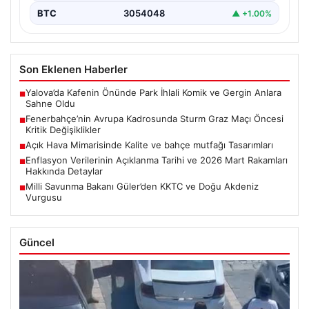
BTC
3054048
▲ +1.00%
Son Eklenen Haberler
Yalova’da Kafenin Önünde Park İhlali Komik ve Gergin Anlara
■
Sahne Oldu
Fenerbahçe’nin Avrupa Kadrosunda Sturm Graz Maçı Öncesi
■
Kritik Değişiklikler
Açık Hava Mimarisinde Kalite ve bahçe mutfağı Tasarımları
■
Enflasyon Verilerinin Açıklanma Tarihi ve 2026 Mart Rakamları
■
Hakkında Detaylar
Milli Savunma Bakanı Güler’den KKTC ve Doğu Akdeniz
■
Vurgusu
Güncel