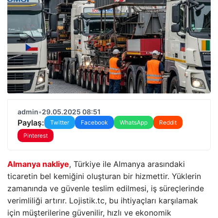
admin
•
29.05.2025 08:51
Paylaş:
Twitter
Facebook
WhatsApp
Reddit
Pinterest
Almanya nakliye
, Türkiye ile Almanya arasındaki
ticaretin bel kemiğini oluşturan bir hizmettir. Yüklerin
zamanında ve güvenle teslim edilmesi, iş süreçlerinde
verimliliği artırır. Lojistik.tc, bu ihtiyaçları karşılamak
için müşterilerine güvenilir, hızlı ve ekonomik