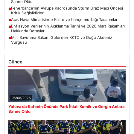
Sahne Oldu
Fenerbahçe’nin Avrupa Kadrosunda Sturm Graz Maçı Öncesi
■
Kritik Değişiklikler
Açık Hava Mimarisinde Kalite ve bahçe mutfağı Tasarımları
■
Enflasyon Verilerinin Açıklanma Tarihi ve 2026 Mart Rakamları
■
Hakkında Detaylar
Milli Savunma Bakanı Güler’den KKTC ve Doğu Akdeniz
■
Vurgusu
Güncel
05/08/2026
Yalova’da Kafenin Önünde Park İhlali Komik ve Gergin Anlara
Sahne Oldu