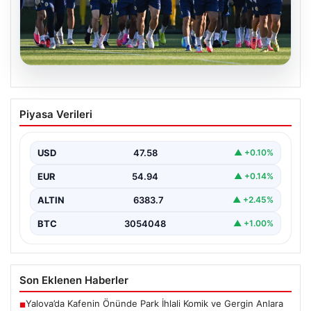
05.08.2026
Fenerbahçe’nin Avrupa Kadrosunda
Piyasa Verileri
Sturm Graz Maçı Öncesi Kritik
Değişiklikler
USD
47.58
▲ +0.10%
Fenerbahçe, UEFA Şampiyonlar Ligi 3. eleme turu ilk
maçında yarın Sturm Graz takımıyla karşılaşmaya…
EUR
54.94
▲ +0.14%
ALTIN
6383.7
▲ +2.45%
BTC
3054048
▲ +1.00%
Son Eklenen Haberler
Yalova’da Kafenin Önünde Park İhlali Komik ve Gergin Anlara
■