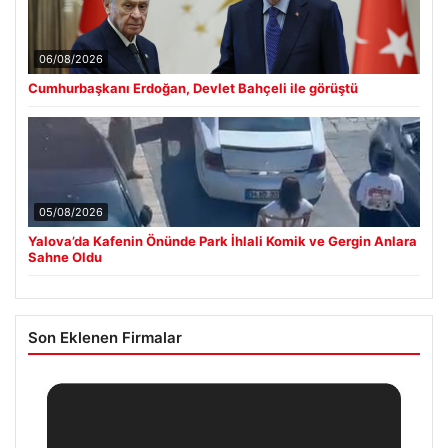
06/08/2026
Cumhurbaşkanı Erdoğan, Devlet Bahçeli ile görüştü
05/08/2026
Yalova’da Kafenin Önünde Park İhlali Komik ve Gergin Anlara
Sahne Oldu
Son Eklenen Firmalar