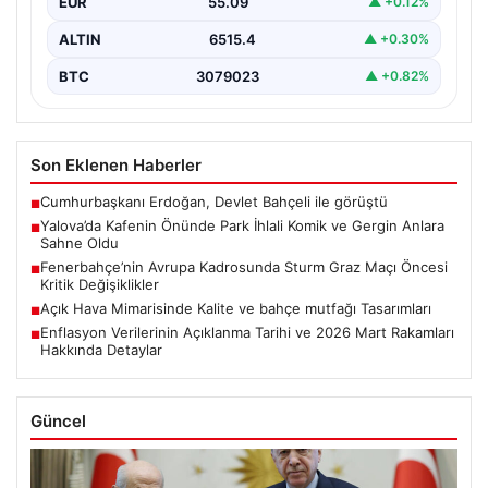
EUR
55.09
▲ +0.12%
ALTIN
6515.4
▲ +0.30%
BTC
3079023
▲ +0.82%
Son Eklenen Haberler
Cumhurbaşkanı Erdoğan, Devlet Bahçeli ile görüştü
■
Yalova’da Kafenin Önünde Park İhlali Komik ve Gergin Anlara
■
Sahne Oldu
Fenerbahçe’nin Avrupa Kadrosunda Sturm Graz Maçı Öncesi
■
Kritik Değişiklikler
Açık Hava Mimarisinde Kalite ve bahçe mutfağı Tasarımları
■
Enflasyon Verilerinin Açıklanma Tarihi ve 2026 Mart Rakamları
■
Hakkında Detaylar
Güncel