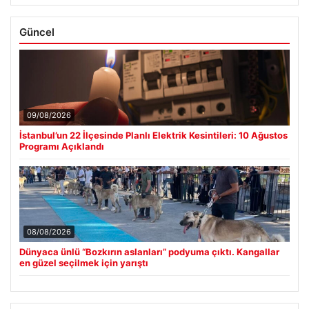
Güncel
09/08/2026
İstanbul’un 22 İlçesinde Planlı Elektrik Kesintileri: 10 Ağustos
Programı Açıklandı
08/08/2026
Dünyaca ünlü “Bozkırın aslanları” podyuma çıktı. Kangallar
en güzel seçilmek için yarıştı