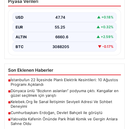
Piyasa Verileri
podyuma çıktı. Kangallar en güzel
seçilmek için yarıştı
USD
47.74
▲ +0.18%
{“title”: “Dünyaca Ünlü ‘Bozkırın Aslanları’ Podyuma
Çıktı: Kangallar En Güzel Seçilmek İçin Yarıştı”,
EUR
55.25
▲ +0.32%
“content”:…
ALTIN
6660.6
▲ +2.59%
BTC
3088205
▼ -0.17%
Son Eklenen Haberler
İstanbul’un 22 İlçesinde Planlı Elektrik Kesintileri: 10 Ağustos
■
Programı Açıklandı
Dünyaca ünlü “Bozkırın aslanları” podyuma çıktı. Kangallar en
■
güzel seçilmek için yarıştı
Kelebek.Org İle Sanal İletişimin Seviyeli Adresi Ve Sohbet
■
Deneyimi
Cumhurbaşkanı Erdoğan, Devlet Bahçeli ile görüştü
■
Yalova’da Kafenin Önünde Park İhlali Komik ve Gergin Anlara
■
Sahne Oldu