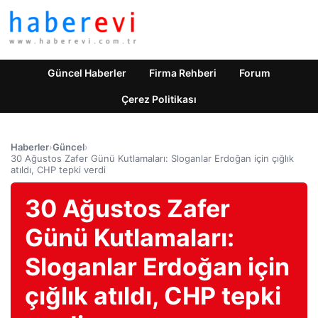
Güncel Haberler
Firma Rehberi
Forum
Çerez Politikası
Haberler
›
Güncel
›
30 Ağustos Zafer Günü Kutlamaları: Sloganlar Erdoğan için çığlık
atıldı, CHP tepki verdi
30 Ağustos Zafer
Günü Kutlamaları:
Sloganlar Erdoğan için
çığlık atıldı, CHP tepki