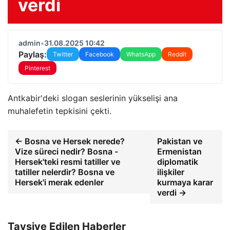
verdi
admin
•
31.08.2025 10:42
Paylaş:
Twitter
Facebook
WhatsApp
Reddit
Pinterest
Antkabir'deki slogan seslerinin yükselişi ana
muhalefetin tepkisini çekti.
← Bosna ve Hersek nerede?
Pakistan ve
Vize süreci nedir? Bosna -
Ermenistan
Hersek'teki resmi tatiller ve
diplomatik
tatiller nelerdir? Bosna ve
ilişkiler
Hersek'i merak edenler
kurmaya karar
verdi →
Tavsiye Edilen Haberler