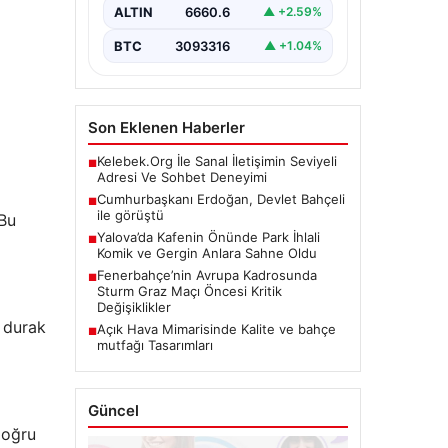
ALTIN
6660.6
▲ +2.59%
BTC
3093316
▲ +1.04%
Son Eklenen Haberler
Kelebek.Org İle Sanal İletişimin Seviyeli
■
Adresi Ve Sohbet Deneyimi
Cumhurbaşkanı Erdoğan, Devlet Bahçeli
■
ile görüştü
 Bu
Yalova’da Kafenin Önünde Park İhlali
■
Komik ve Gergin Anlara Sahne Oldu
Fenerbahçe’nin Avrupa Kadrosunda
■
Sturm Graz Maçı Öncesi Kritik
Değişiklikler
k durak
Açık Hava Mimarisinde Kalite ve bahçe
■
mutfağı Tasarımları
Güncel
doğru