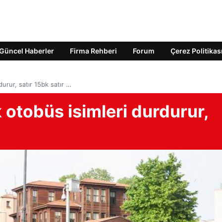
Güncel Haberler
Firma Rehberi
Forum
Çerez Politikas
urur, satır 15bk satır …
 otobüs isimleri durdurur,