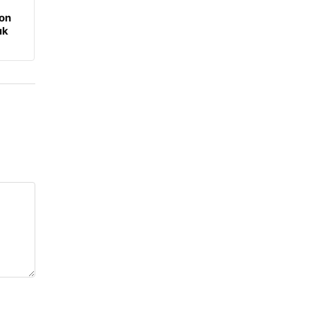
on
ık