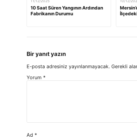
11/12/2025
10/12/20
10 Saat Süren Yangının Ardından
Mersin’
Fabrikanın Durumu
İlçedek
Bir yanıt yazın
E-posta adresiniz yayınlanmayacak.
Gerekli ala
Yorum
*
Ad
*