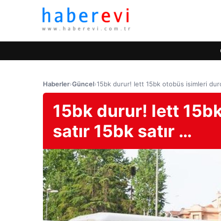
Haberler
›
Güncel
›
15bk durur! Iett 15bk otobüs isimleri durd
15bk durur! Iett 15bk
satır 15bk satır …