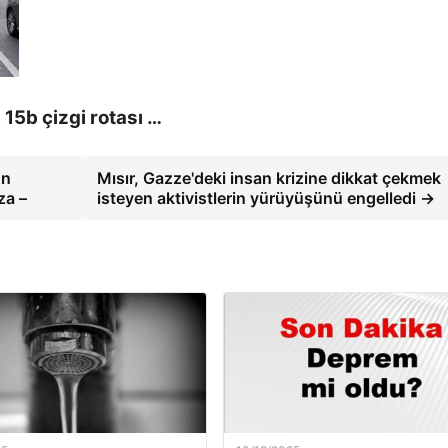
 15b çizgi rotası …
un
Mısır, Gazze'deki insan krizine dikkat çekmek
za –
isteyen aktivistlerin yürüyüşünü engelledi →