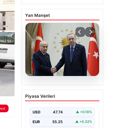
Yan Manşet
06.08.2026
Cumhurbaşkanı
Piyasa Verileri
Erdoğan, Devlet Bahçeli
ile görüştü
rest
USD
47.74
▲ +0.18%
EUR
55.25
▲ +0.32%