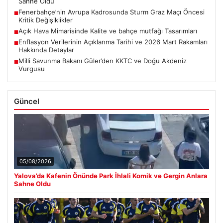
Sahne Oldu
Fenerbahçe’nin Avrupa Kadrosunda Sturm Graz Maçı Öncesi
■
Kritik Değişiklikler
Açık Hava Mimarisinde Kalite ve bahçe mutfağı Tasarımları
■
Enflasyon Verilerinin Açıklanma Tarihi ve 2026 Mart Rakamları
■
Hakkında Detaylar
Milli Savunma Bakanı Güler’den KKTC ve Doğu Akdeniz
■
Vurgusu
Güncel
05/08/2026
Yalova’da Kafenin Önünde Park İhlali Komik ve Gergin Anlara
Sahne Oldu