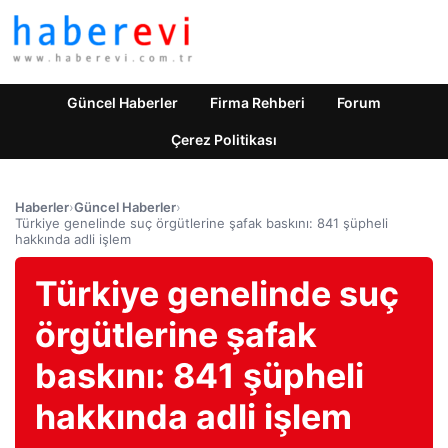
Güncel Haberler
Firma Rehberi
Forum
Çerez Politikası
Haberler
›
Güncel Haberler
›
Türkiye genelinde suç örgütlerine şafak baskını: 841 şüpheli
hakkında adli işlem
Türkiye genelinde suç
örgütlerine şafak
baskını: 841 şüpheli
hakkında adli işlem