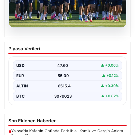
05.08.2026
Fenerbahçe’nin Avrupa Kadrosunda
Piyasa Verileri
Sturm Graz Maçı Öncesi Kritik
Değişiklikler
USD
47.60
▲ +0.06%
Fenerbahçe, UEFA Şampiyonlar Ligi 3. eleme turu ilk
maçında yarın Sturm Graz takımıyla karşılaşmaya…
EUR
55.09
▲ +0.12%
ALTIN
6515.4
▲ +0.30%
BTC
3079023
▲ +0.82%
Son Eklenen Haberler
Yalova’da Kafenin Önünde Park İhlali Komik ve Gergin Anlara
■