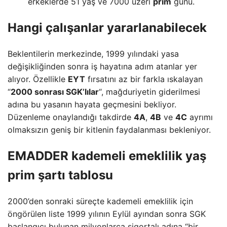
erkeklerde 51 yaş ve 7000 üzeri
prim
günü.
Hangi çalışanlar yararlanabilecek
Beklentilerin merkezinde, 1999 yılındaki yasa
değişikliğinden sonra iş hayatına adım atanlar yer
alıyor. Özellikle
EYT
fırsatını az bir farkla ıskalayan
“
2000 sonrası SGK’lılar
“, mağduriyetin giderilmesi
adına bu yasanın hayata geçmesini bekliyor.
Düzenleme onaylandığı takdirde
4A
,
4B
ve
4C
ayrımı
olmaksızın geniş bir kitlenin faydalanması bekleniyor.
EMADDER kademeli emeklilik yaş
prim şartı tablosu
2000’den sonraki süreçte kademeli emeklilik için
öngörülen liste 1999 yılının Eylül ayından sonra SGK
başlangıcı bulunan milyonlarca sigortalı adına “bir