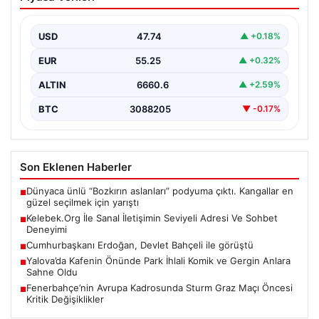
Adresi Ve Sohbet Deneyimi
Sanal ortamında bireylerin seviyeli bir biçimde iletişim
sağlaması ciddi bir önem taşımaktadır. Günümüzde
USD
47.74
▲ +0.18%
çeşitli…
EUR
55.25
▲ +0.32%
ALTIN
6660.6
▲ +2.59%
BTC
3088205
▼ -0.17%
Son Eklenen Haberler
Dünyaca ünlü “Bozkırın aslanları” podyuma çıktı. Kangallar en
■
güzel seçilmek için yarıştı
Kelebek.Org İle Sanal İletişimin Seviyeli Adresi Ve Sohbet
■
Deneyimi
Cumhurbaşkanı Erdoğan, Devlet Bahçeli ile görüştü
■
Yalova’da Kafenin Önünde Park İhlali Komik ve Gergin Anlara
■
Sahne Oldu
Fenerbahçe’nin Avrupa Kadrosunda Sturm Graz Maçı Öncesi
■
Kritik Değişiklikler