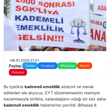
•
08.01.2026 21:21
Paylaş:
Twitter
Facebook
WhatsApp
Reddit
Pinterest
Bu içerikte
kademeli emeklilik
sürecini ve merak
edilenleri ele alıyoruz. EYT düzenlemesinin resmiyet
kazanmasıyla birlikte, vatandaşların odağı bir kez daha
kademeli emeklilik
haberlerine çevrildi. Bilhassa 8