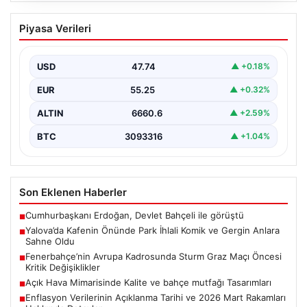
Yalova’da Kafenin Önünde Park İhlali
Piyasa Verileri
Komik ve Gergin Anlara Sahne Oldu
Yalova’da ilginç bir olay yaşandı. Adnan Menderes
Mahallesi Ufuk Sokak’ta bulunan bir kafede çalışan…
USD
47.74
▲ +0.18%
EUR
55.25
▲ +0.32%
ALTIN
6660.6
▲ +2.59%
BTC
3093316
▲ +1.04%
Son Eklenen Haberler
Cumhurbaşkanı Erdoğan, Devlet Bahçeli ile görüştü
■
Yalova’da Kafenin Önünde Park İhlali Komik ve Gergin Anlara
■
Sahne Oldu
Fenerbahçe’nin Avrupa Kadrosunda Sturm Graz Maçı Öncesi
■
Kritik Değişiklikler
Açık Hava Mimarisinde Kalite ve bahçe mutfağı Tasarımları
■
Enflasyon Verilerinin Açıklanma Tarihi ve 2026 Mart Rakamları
■