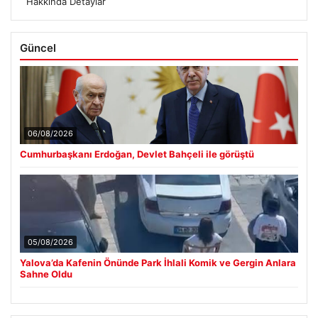
Hakkında Detaylar
Güncel
06/08/2026
Cumhurbaşkanı Erdoğan, Devlet Bahçeli ile görüştü
05/08/2026
Yalova’da Kafenin Önünde Park İhlali Komik ve Gergin Anlara
Sahne Oldu