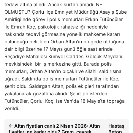
tedavi altına alındı. Ancak kurtarılamadı. NE
OLMUŞTU? Çorlu İlçe Emniyet Müdürlüğü Asayiş Şube
Amirliği'nde görevli polis memurları Erkan Tütüncüler
ile Emrah Koç, psikolojik rahatsızlığı nedeniyle
hakkında tedavi görmesine yönelik mahkeme kararı
bulunduğu belirtilen Orhan Altan'ın bölgede olduğuna
dair bilgi üzerine 17 Mayıs günü öğle saatlerinde
Reşadiye Mahallesi Kumyol Caddesi Gölcük Meydanı
mevkisindeki bir iş merkezine gitti. Burada polis
memurları, Orhan Altan'ın bıçaklı ve silahlı saldırısına
uğradı. Saldırıda polis memurları Tütüncüler ile Koç,
şehit oldu. Saldırgan Altan, polis ekipleri tarafından
yakalanarak gözaltına alındı. Şehit polislerden
Tütüncüler, Çorlu, Koç, ise Van'da 18 Mayıs’ta toprağa
verildi.
← Altın fiyatları canlı 2 Nisan 2026: Altın
Hastaş
fiyatları ne kadar oldu? Gram, çeyrek,
Beton