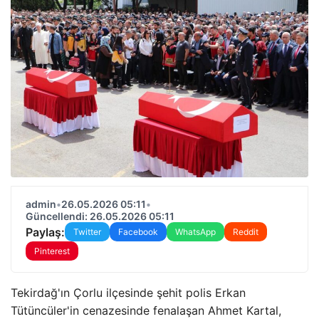
admin
•
26.05.2026 05:11
•
Güncellendi: 26.05.2026 05:11
Paylaş:
Twitter
Facebook
WhatsApp
Reddit
Pinterest
Tekirdağ'ın Çorlu ilçesinde şehit polis Erkan
Tütüncüler'in cenazesinde fenalaşan Ahmet Kartal,