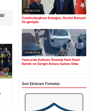
06/08/2026
“30
Cumhurbaşkanı Erdoğan, Devlet Bahçeli
ile görüştü
05/08/2026
Yalova’da Kafenin Önünde Park İhlali
Komik ve Gergin Anlara Sahne Oldu
Son Eklenen Firmalar
ı