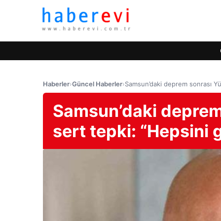
Haberler
›
Güncel Haberler
›
Samsun’daki deprem sonrası Yük
Samsun’daki deprem 
sert tepki: “Hepsini