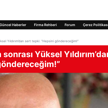
Güncel Haberler
Firma Rehberi
Forum
Çerez Politikas
sel Yıldırım’dan sert tepki: “Hepsini göndereceğim!”
sonrası Yüksel Yıldırım’da
 göndereceğim!”