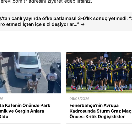
erevi.com.tr adresini ziyaret edebilirsiniz.
’tan canlı yayında öfke patlaması! 3-0’lık sonuç yetmedi: 
ro etmez! İçten içe sizi deşiyorlar…” →
26
05/08/2026
da Kafenin Önünde Park
Fenerbahçe’nin Avrupa
Komik ve Gergin Anlara
Kadrosunda Sturm Graz Maç
Oldu
Öncesi Kritik Değişiklikler