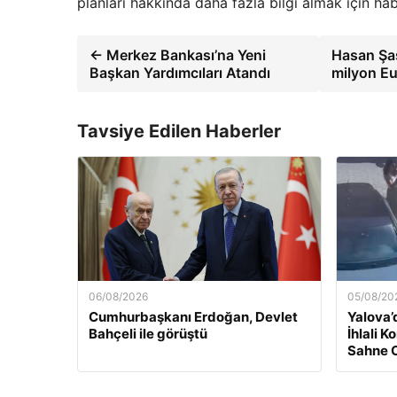
planları hakkında daha fazla bilgi almak için hab
← Merkez Bankası’na Yeni
Hasan Şaş
Başkan Yardımcıları Atandı
milyon Eu
Tavsiye Edilen Haberler
06/08/2026
05/08/20
Cumhurbaşkanı Erdoğan, Devlet
Yalova’
Bahçeli ile görüştü
İhlali 
Sahne 