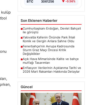
BTC
3061256
▼ -0.56%
, kulüp
tbol
Son Eklenen Haberler
Cumhurbaşkanı Erdoğan, Devlet Bahçeli
■
ile görüştü
Yalova’da Kafenin Önünde Park İhlali
■
Komik ve Gergin Anlara Sahne Oldu
Fenerbahçe’nin Avrupa Kadrosunda
■
Sturm Graz Maçı Öncesi Kritik
sonu
Değişiklikler
.
Açık Hava Mimarisinde Kalite ve bahçe
■
mutfağı Tasarımları
Enflasyon Verilerinin Açıklanma Tarihi ve
■
2026 Mart Rakamları Hakkında Detaylar
ları,
ırken,
Güncel