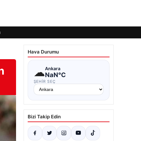
ı
Hava Durumu
n
☁
Ankara
NaN°C
ŞEHIR SEÇ
Bizi Takip Edin