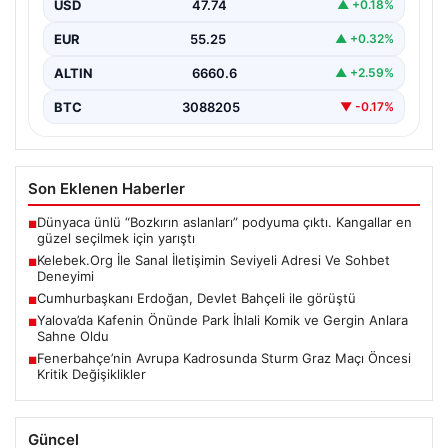
USD
47.74
▲ +0.18%
çeşitli…
EUR
55.25
▲ +0.32%
ALTIN
6660.6
▲ +2.59%
BTC
3088205
▼ -0.17%
Son Eklenen Haberler
Dünyaca ünlü “Bozkırın aslanları” podyuma çıktı. Kangallar en
■
güzel seçilmek için yarıştı
Kelebek.Org İle Sanal İletişimin Seviyeli Adresi Ve Sohbet
■
Deneyimi
Cumhurbaşkanı Erdoğan, Devlet Bahçeli ile görüştü
■
Yalova’da Kafenin Önünde Park İhlali Komik ve Gergin Anlara
■
Sahne Oldu
Fenerbahçe’nin Avrupa Kadrosunda Sturm Graz Maçı Öncesi
■
Kritik Değişiklikler
Güncel