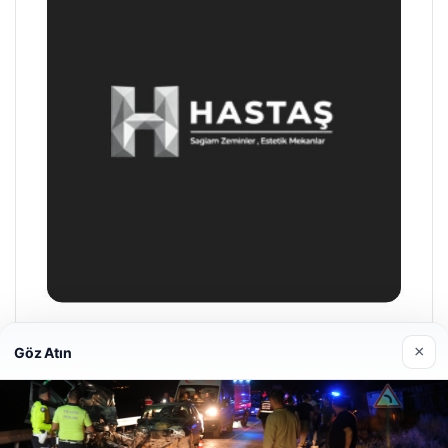
Hastaş Beton
×
Göz Atın
26/05/2026