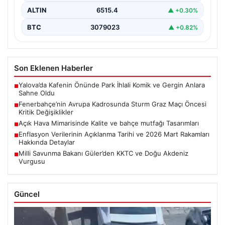
ALTIN
6515.4
▲ +0.30%
BTC
3079023
▲ +0.82%
Son Eklenen Haberler
Yalova’da Kafenin Önünde Park İhlali Komik ve Gergin Anlara
■
Sahne Oldu
Fenerbahçe’nin Avrupa Kadrosunda Sturm Graz Maçı Öncesi
■
Kritik Değişiklikler
Açık Hava Mimarisinde Kalite ve bahçe mutfağı Tasarımları
■
Enflasyon Verilerinin Açıklanma Tarihi ve 2026 Mart Rakamları
■
Hakkında Detaylar
Milli Savunma Bakanı Güler’den KKTC ve Doğu Akdeniz
■
Vurgusu
Güncel