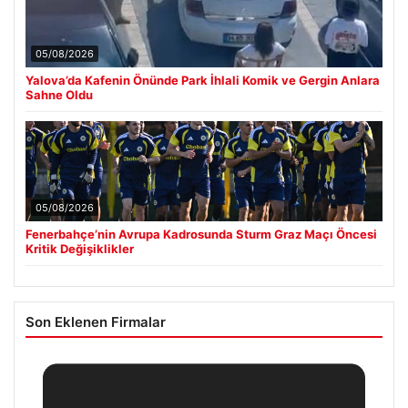
05/08/2026
Yalova’da Kafenin Önünde Park İhlali Komik ve Gergin Anlara
Sahne Oldu
05/08/2026
Fenerbahçe’nin Avrupa Kadrosunda Sturm Graz Maçı Öncesi
Kritik Değişiklikler
Son Eklenen Firmalar