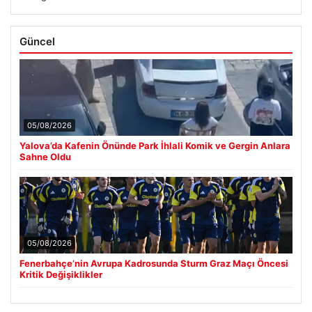
Milli Savunma Bakanı Güler’den KKTC ve Doğu Akdeniz
■
Vurgusu
Güncel
05/08/2026
Yalova’da Kafenin Önünde Park İhlali Komik ve Gergin Anlara
Sahne Oldu
05/08/2026
Fenerbahçe’nin Avrupa Kadrosunda Sturm Graz Maçı Öncesi
Kritik Değişiklikler