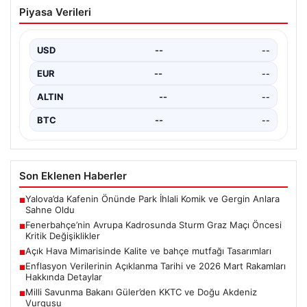
02.08.2026
Emekli maaşı ödemeleri ne zaman
Piyasa Verileri
yatacak? SGK, Bağ-Kur, Emekli Sandığı
maaş ödemeleri başladı
USD
--
--
EUR
--
--
ALTIN
--
--
BTC
--
--
Son Eklenen Haberler
Yalova’da Kafenin Önünde Park İhlali Komik ve Gergin Anlara
■
Sahne Oldu
Fenerbahçe’nin Avrupa Kadrosunda Sturm Graz Maçı Öncesi
■
Kritik Değişiklikler
Açık Hava Mimarisinde Kalite ve bahçe mutfağı Tasarımları
■
Enflasyon Verilerinin Açıklanma Tarihi ve 2026 Mart Rakamları
■
Hakkında Detaylar