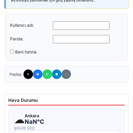
Bu konuyu yanıtlamak için giriş yapmış olmalısınız.
Kullanıcı adı:
Parola:
Beni hatırla
Paylaş:
Hava Durumu
☁
Ankara
NaN°C
ŞEHIR SEÇ