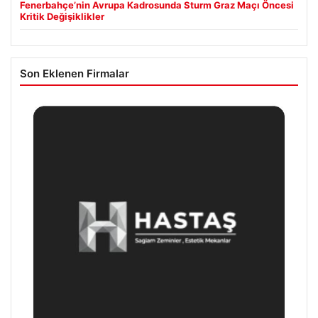
Fenerbahçe’nin Avrupa Kadrosunda Sturm Graz Maçı Öncesi
Kritik Değişiklikler
Son Eklenen Firmalar