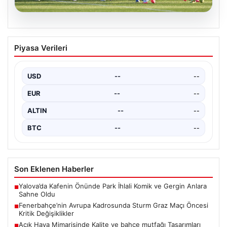
05.08.2026
Fenerbahçe’nin Avrupa Kadrosunda
Piyasa Verileri
Sturm Graz Maçı Öncesi Kritik
Değişiklikler
USD
--
--
Fenerbahçe, UEFA Şampiyonlar Ligi 3. eleme turu ilk
maçında yarın Sturm Graz takımıyla karşılaşmaya…
EUR
--
--
ALTIN
--
--
BTC
--
--
Son Eklenen Haberler
Yalova’da Kafenin Önünde Park İhlali Komik ve Gergin Anlara
■
Sahne Oldu
Fenerbahçe’nin Avrupa Kadrosunda Sturm Graz Maçı Öncesi
■
Kritik Değişiklikler
Açık Hava Mimarisinde Kalite ve bahçe mutfağı Tasarımları
■