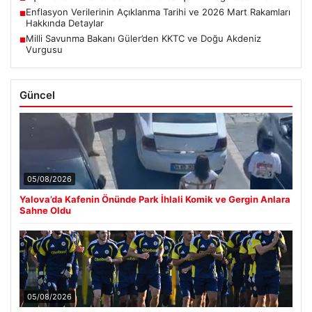
Enflasyon Verilerinin Açıklanma Tarihi ve 2026 Mart Rakamları
■
Hakkında Detaylar
Milli Savunma Bakanı Güler’den KKTC ve Doğu Akdeniz
■
Vurgusu
Güncel
05/08/2026
Yalova’da Kafenin Önünde Park İhlali Komik ve Gergin Anlara
Sahne Oldu
05/08/2026