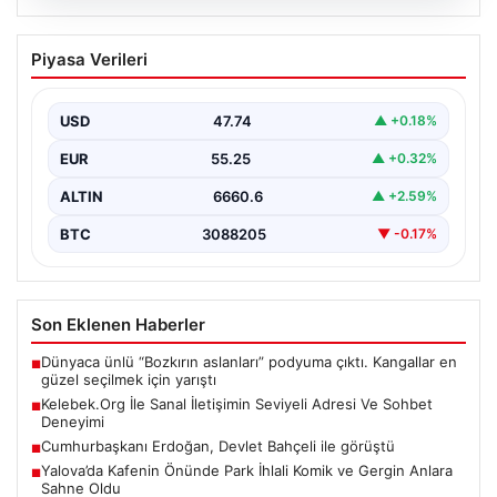
08.08.2026
Kelebek.Org İle Sanal İletişimin Seviyeli
Piyasa Verileri
Adresi Ve Sohbet Deneyimi
Sanal ortamında bireylerin seviyeli bir biçimde iletişim
sağlaması ciddi bir önem taşımaktadır. Günümüzde
USD
47.74
▲ +0.18%
çeşitli…
EUR
55.25
▲ +0.32%
ALTIN
6660.6
▲ +2.59%
BTC
3088205
▼ -0.17%
Son Eklenen Haberler
Dünyaca ünlü “Bozkırın aslanları” podyuma çıktı. Kangallar en
■
güzel seçilmek için yarıştı
Kelebek.Org İle Sanal İletişimin Seviyeli Adresi Ve Sohbet
■
Deneyimi
Cumhurbaşkanı Erdoğan, Devlet Bahçeli ile görüştü
■
Yalova’da Kafenin Önünde Park İhlali Komik ve Gergin Anlara
■
Sahne Oldu