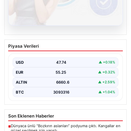
08.08.2026
Kelebek.Org İle Sanal İletişimin Seviyeli
Piyasa Verileri
Adresi Ve Sohbet Deneyimi
Sanal ortamında bireylerin seviyeli bir biçimde iletişim
sağlaması ciddi bir önem taşımaktadır. Günümüzde
USD
47.74
▲ +0.18%
çeşitli…
EUR
55.25
▲ +0.32%
ALTIN
6660.6
▲ +2.59%
BTC
3093316
▲ +1.04%
Son Eklenen Haberler
Dünyaca ünlü “Bozkırın aslanları” podyuma çıktı. Kangallar en
■
güzel seçilmek için yarıştı