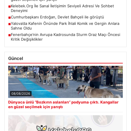
Kelebek.Org İle Sanal İletişimin Seviyeli Adresi Ve Sohbet
■
Deneyimi
Cumhurbaşkanı Erdoğan, Devlet Bahçeli ile görüştü
■
Yalova’da Kafenin Önünde Park İhlali Komik ve Gergin Anlara
■
Sahne Oldu
Fenerbahçe’nin Avrupa Kadrosunda Sturm Graz Maçı Öncesi
■
Kritik Değişiklikler
Güncel
08/08/2026
Dünyaca ünlü “Bozkırın aslanları” podyuma çıktı. Kangallar
en güzel seçilmek için yarıştı