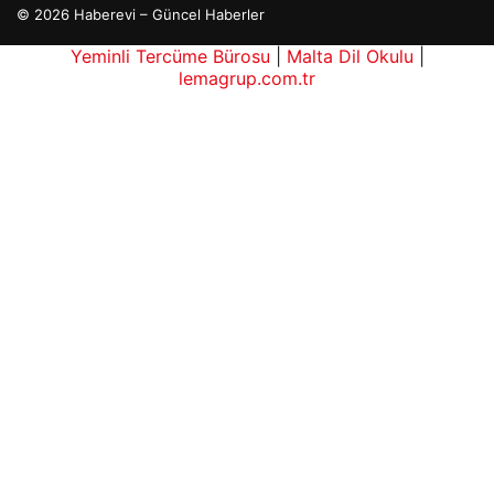
© 2026 Haberevi – Güncel Haberler
Yeminli Tercüme Bürosu
|
Malta Dil Okulu
|
lemagrup.com.tr
b
antep escort
antep escort
antep escort
antep escort
antep escort
etcio
süperbahis
süperbahis