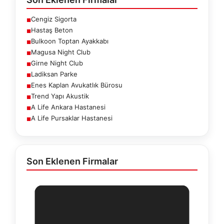
Cengiz Sigorta
■
Hastaş Beton
■
Bulkoon Toptan Ayakkabı
■
Magusa Night Club
■
Girne Night Club
■
Ladiksan Parke
■
Enes Kaplan Avukatlık Bürosu
■
Trend Yapı Akustik
■
A Life Ankara Hastanesi
■
A Life Pursaklar Hastanesi
■
Son Eklenen Firmalar